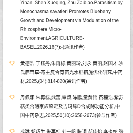
Yihan, Shen Xueqing, Zhu Zaibiao.Parasitism by
Monochasma savatieri Promotes Blueberry
Growth and Development via Modulation of the
Rhizosphere Micro-
Environment,AGRICULTURE-
BASEL,2026,16(7):-(通讯作者)
黄德浩,丁钰丹,朱再标,黄丽玲,刘永,黄丽,赵国才.沙
氏鹿茸草-寄主复合育苗光水肥措施优化研究,中药
材,2025,(04):814-820(通讯作者)
周佩娜,朱再标,熊蕾,章颖,陈鹏,童黄锦,费程浩.紫苏
萜类合酶家族鉴定及吉玛烯D合成酶功能分析,中
国中药杂志,2025,50(10):2658-2673(参与作者)
成琳,郭巧生,朱再标,刘一帆,陈词,郝佳怡,李炎枋,张