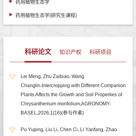
药用植物生态学
药用植物生态学(研究生课程)
科研论文
知识产权
科研项目
Lei Meng, Zhu Zaibiao, Wang
Changlin.Intercropping with Different Companion
Plants Affects the Growth and Soil Properties of
Chrysanthemum morifolium,AGRONOMY-
BASEL,2026,1(16)(参与作者)
Pu Yuping, Liu Li, Chen Ci, Li Yanfang, Zhao