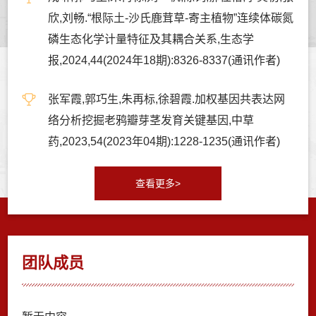
欣,刘畅.“根际土-沙氏鹿茸草-寄主植物”连续体碳氮
磷生态化学计量特征及其耦合关系,生态学
报,2024,44(2024年18期):8326-8337(通讯作者)
张军霞,郭巧生,朱再标,徐碧霞.加权基因共表达网
络分析挖掘老鸦瓣芽茎发育关键基因,中草
药,2023,54(2023年04期):1228-1235(通讯作者)
查看更多>
团队成员