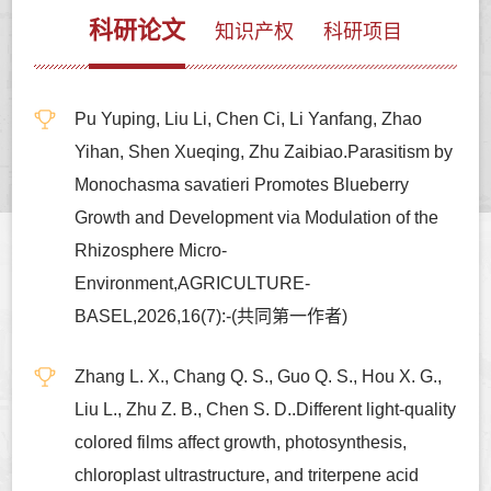
科研论文
知识产权
科研项目
Pu Yuping, Liu Li, Chen Ci, Li Yanfang, Zhao
Yihan, Shen Xueqing, Zhu Zaibiao.Parasitism by
Monochasma savatieri Promotes Blueberry
Growth and Development via Modulation of the
Rhizosphere Micro-
Environment,AGRICULTURE-
BASEL,2026,16(7):-(共同第一作者)
Zhang L. X., Chang Q. S., Guo Q. S., Hou X. G.,
Liu L., Zhu Z. B., Chen S. D..Different light-quality
colored films affect growth, photosynthesis,
chloroplast ultrastructure, and triterpene acid