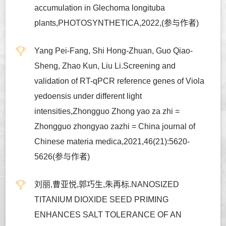
accumulation in Glechoma longituba
plants,PHOTOSYNTHETICA,2022,(参与作者)
Yang Pei-Fang, Shi Hong-Zhuan, Guo Qiao-
Sheng, Zhao Kun, Liu Li.Screening and
validation of RT-qPCR reference genes of Viola
yedoensis under different light
intensities,Zhongguo Zhong yao za zhi =
Zhongguo zhongyao zazhi = China journal of
Chinese materia medica,2021,46(21):5620-
5626(参与作者)
刘丽,曹亚悦,郭巧生,朱再标.NANOSIZED
TITANIUM DIOXIDE SEED PRIMING
ENHANCES SALT TOLERANCE OF AN