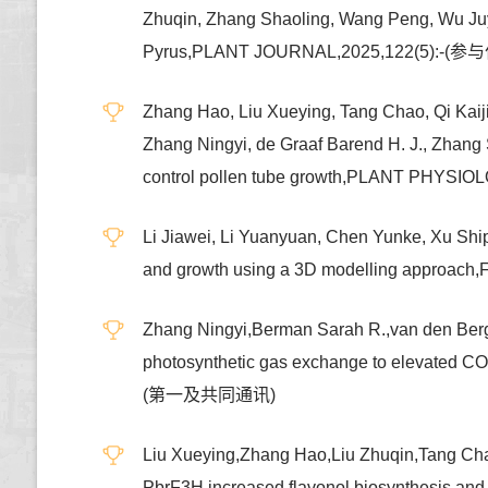
Zhuqin, Zhang Shaoling, Wang Peng, Wu Juyou
Pyrus,PLANT JOURNAL,2025,122(5):-(参
Zhang Hao, Liu Xueying, Tang Chao, Qi Kaij
Zhang Ningyi, de Graaf Barend H. J., Zhang 
control pollen tube growth,PLANT PHYSI
Li Jiawei, Li Yuanyuan, Chen Yunke, Xu Shipu
and growth using a 3D modelling appr
Zhang Ningyi,Berman Sarah R.,van den Berg 
photosynthetic gas exchange to elevated C
(第一及共同通讯)
Liu Xueying,Zhang Hao,Liu Zhuqin,Tang Ch
PbrF3H increased flavonol biosynthesis