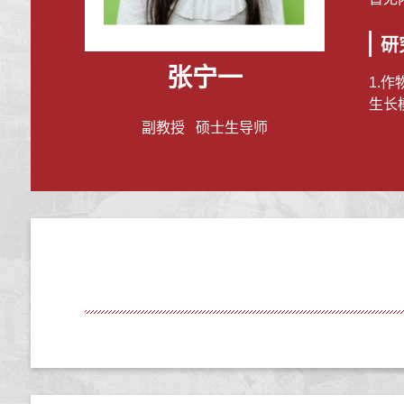
研
张宁一
1.
生长
副教授 硕士生导师