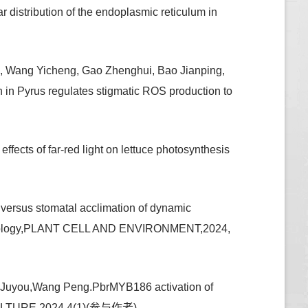
istribution of the endoplasmic reticulum in
g, Wang Yicheng, Gao Zhenghui, Bao Jianping,
 in Pyrus regulates stigmatic ROS production to
ects of far-red light on lettuce photosynthesis
ersus stomatal acclimation of dynamic
 morphology,PLANT CELL AND ENVIRONMENT,2024,
 Juyou,Wang Peng.PbrMYB186 activation of
TICULTURE,2024,4(1)(参与作者)