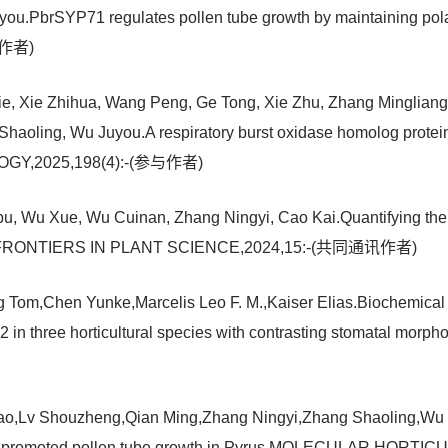
.PbrSYP71 regulates pollen tube growth by maintaining polar d
与作者)
ie, Xie Zhihua, Wang Peng, Ge Tong, Xie Zhu, Zhang Minglian
Shaoling, Wu Juyou.A respiratory burst oxidase homolog protein
OLOGY,2025,198(4):-(参与作者)
, Wu Xue, Wu Cuinan, Zhang Ningyi, Cao Kai.Quantifying the eff
oach,FRONTIERS IN PLANT SCIENCE,2024,15:-(共同通讯作者)
Tom,Chen Yunke,Marcelis Leo F. M.,Kaiser Elias.Biochemical v
O2 in three horticultural species with contrasting stomatal
ao,Lv Shouzheng,Qian Ming,Zhang Ningyi,Zhang Shaoling,Wu
 and promoted pollen tube growth in Pyrus,MOLECULAR HOR