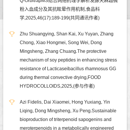
Q-OrbitrapMS结合网络药理学解析发酵天麻超微
粉入血成分及其抗眩晕作用机制,食品科
学,2025,46(17):189-199(共同通讯作者)
Zhu Shuangying, Shan Kai, Xu Yuyan, Zhang
Chong, Xiao Hongmei, Song Wei, Dong
Mingsheng, Zhang Chuang.The protective
mechanism of soy peptides in enhancing stress
resistance of Lacticaseibacillus rhamnosus GG
during thermal convective drying,FOOD
HYDROCOLLOIDS,2025,(参与作者)
Azi Fidelis, Dai Xiaomei, Hong Yuxiang, Yin
Liqing, Dong Mingsheng, Xu Peng.Sustainable
bioproduction of triterpenoid sapogenins and
meroterpenoids in a metabolically engineered