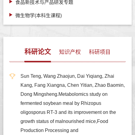
食品新技术与产品研发专题
微生物学(本科生课程)
科研论文
知识产权
科研项目
Sun Teng, Wang Zhaojun, Dai Yiqiang, Zhai
Kang, Fang Xiangna, Chen Yitian, Zhao Baomin,
Dong Mingsheng.Metabolomics study on
fermented soybean meal by Rhizopus
oligosporus RT-3 and its improvement on the
growth status of malnourished mice,Food
Production Processing and