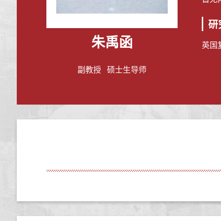
研
朱禹函
英国
副教授 硕士生导师