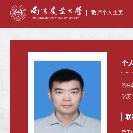
教师个人主页
个
所在
学历
联
暂无