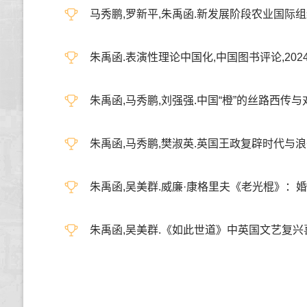
马秀鹏,罗新平,朱禹函.新发展阶段农业国际组织人才
朱禹函.表演性理论中国化,中国图书评论,2024,(2
朱禹函,马秀鹏,刘强强.中国“橙”的丝路西传与对欧洲
朱禹函,马秀鹏,樊淑英.英国王政复辟时代与浪子人物的
朱禹函,吴美群.威廉·康格里夫《老光棍》：婚外情与
朱禹函,吴美群.《如此世道》中英国文艺复兴喜剧人