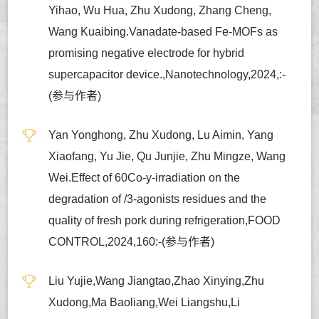
Yihao, Wu Hua, Zhu Xudong, Zhang Cheng,
Wang Kuaibing.Vanadate-based Fe-MOFs as
promising negative electrode for hybrid
supercapacitor device.,Nanotechnology,2024,:-
(参与作者)
Yan Yonghong, Zhu Xudong, Lu Aimin, Yang
Xiaofang, Yu Jie, Qu Junjie, Zhu Mingze, Wang
Wei.Effect of 60Co-y-irradiation on the
degradation of /3-agonists residues and the
quality of fresh pork during refrigeration,FOOD
CONTROL,2024,160:-(参与作者)
Liu Yujie,Wang Jiangtao,Zhao Xinying,Zhu
Xudong,Ma Baoliang,Wei Liangshu,Li