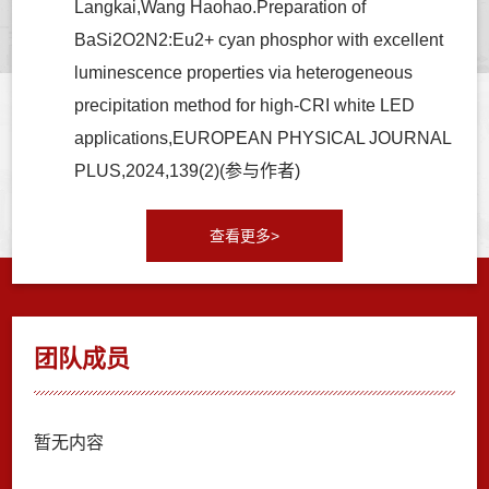
Langkai,Wang Haohao.Preparation of
BaSi2O2N2:Eu2+ cyan phosphor with excellent
luminescence properties via heterogeneous
precipitation method for high-CRI white LED
applications,EUROPEAN PHYSICAL JOURNAL
PLUS,2024,139(2)(参与作者)
查看更多>
团队成员
暂无内容