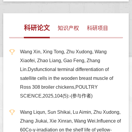
科研论文
知识产权
科研项目
Wang Xin, Xing Tong, Zhu Xudong, Wang
Xiaofei, Zhao Liang, Gao Feng, Zhang
Lin.Dysfunctional terminal differentiation of
satellite cells in the wooden breast muscle of
Ross 308 broiler chickens,POULTRY
SCIENCE,2025,104(5):-(参与作者)
Wang Liqun, Sun Shikai, Lu Aimin, Zhu Xudong,
Zhang Jiukai, Xie Xinran, Wang Wei.Influence of
60Co-γ-irradiation on the shelf life of yellow-