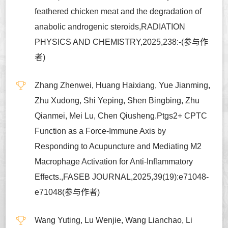
feathered chicken meat and the degradation of
anabolic androgenic steroids,RADIATION
PHYSICS AND CHEMISTRY,2025,238:-(参与作
者)
Zhang Zhenwei, Huang Haixiang, Yue Jianming,
Zhu Xudong, Shi Yeping, Shen Bingbing, Zhu
Qianmei, Mei Lu, Chen Qiusheng.Ptgs2+ CPTC
Function as a Force-Immune Axis by
Responding to Acupuncture and Mediating M2
Macrophage Activation for Anti-Inflammatory
Effects.,FASEB JOURNAL,2025,39(19):e71048-
e71048(参与作者)
Wang Yuting, Lu Wenjie, Wang Lianchao, Li