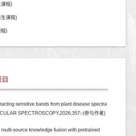
课程)
生课程)
程)
项目
ting sensitive bands from plant disease spectra
MOLECULAR SPECTROSCOPY,2026,357:-(参与作者)
multi-source knowledge fusion with pretrained