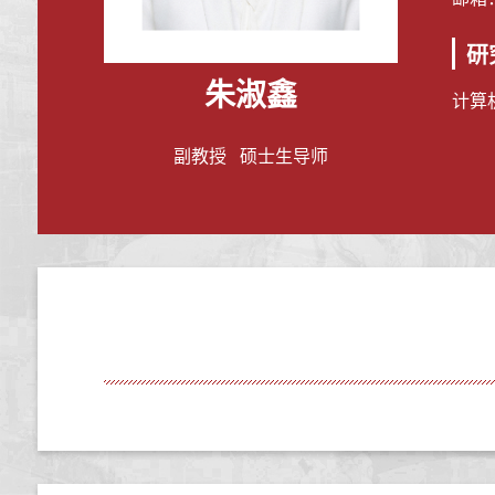
研
朱淑鑫
计算
副教授 硕士生导师