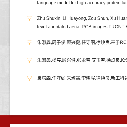
language model for high-accuracy protei
Zhu Shuxin, Li Huayong, Zou Shun, Xu Huanl
level annotated aerial RGB images,FRO
朱淑鑫,周子俊,顾兴健,任守纲,徐焕良.基于RCF
朱淑鑫,杨宸,顾兴健,张永春,艾玉春,徐焕良.K
袁培森,任守纲,朱淑鑫,李晓晖,徐焕良.新工科背景