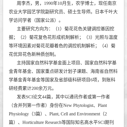
周李
杰，
男，
1990年10月生，农学博士，现任南京
农业大学园艺学院副研究员、硕士生导师。日本千叶大
学访问学者（国家公派）。
主要研究方向为：
（1）
菊花花色关键调控基因挖
掘；
（2）
菊花复色花形成机制解析；
（3）
光照与温度
等环境因素对菊花花瓣着色的调控机制解析；
（4）
菊
花优异花色新种质创制。
主持国家自然科学基金面上项目、国家自然科学基
金青年基金、国家重点研发计划子课题、海南省自然科
学基金青年基金等国家及省部级科研项目
6
项，到账科
研经费
累计
200
余万元。
发表
SCI
论文
44
篇，其中以通讯作者或第一作者
（含并列第一作者）
身份
在
New Phytologist
、
Plant
Physiology
（
3
篇）、
Plant, Cell and Environment
（
2
篇）、
Horticulture Research
等国际知名高水平
SCI
期刊