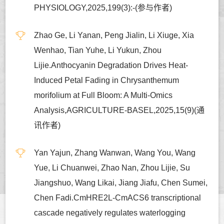
PHYSIOLOGY,2025,199(3):-(参与作者)
Zhao Ge, Li Yanan, Peng Jialin, Li Xiuge, Xia
Wenhao, Tian Yuhe, Li Yukun, Zhou
Lijie.Anthocyanin Degradation Drives Heat-
Induced Petal Fading in Chrysanthemum
morifolium at Full Bloom: A Multi-Omics
Analysis,AGRICULTURE-BASEL,2025,15(9)(通
讯作者)
Yan Yajun, Zhang Wanwan, Wang You, Wang
Yue, Li Chuanwei, Zhao Nan, Zhou Lijie, Su
Jiangshuo, Wang Likai, Jiang Jiafu, Chen Sumei,
Chen Fadi.CmHRE2L-CmACS6 transcriptional
cascade negatively regulates waterlogging