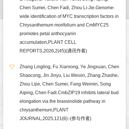
Chen Sumei, Chen Fadi, Zhou Li-Jie.Genome-
wide identification of MYC transcription factors in
Chrysanthemum morifolium and CmMYC25
promotes petal anthocyanin
accumulation,PLANT CELL
REPORTS,2026,2(45)(通讯作者)
Zhang Lingling, Fu Xianrong, Ye Jingxuan, Chen
Shaocong, Jin Jinyu, Liu Weixin, Zhang Zhaohe,
Zhou Lijie, Chen Sumei, Fang Weimin, Song
Aiping, Chen Fadi.CmbZIP19 inhibits lateral bud
elongation via the brassinolide pathway in
chrysanthemum,PLANT
JOURNAL,2025,121(6):-(参与作者)