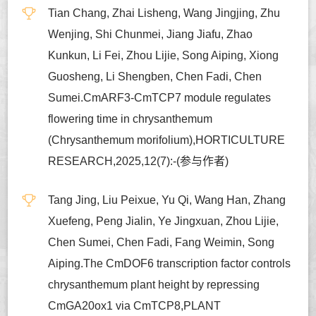
Tian Chang, Zhai Lisheng, Wang Jingjing, Zhu
Wenjing, Shi Chunmei, Jiang Jiafu, Zhao
Kunkun, Li Fei, Zhou Lijie, Song Aiping, Xiong
Guosheng, Li Shengben, Chen Fadi, Chen
Sumei.CmARF3-CmTCP7 module regulates
flowering time in chrysanthemum
(Chrysanthemum morifolium),HORTICULTURE
RESEARCH,2025,12(7):-(参与作者)
Tang Jing, Liu Peixue, Yu Qi, Wang Han, Zhang
Xuefeng, Peng Jialin, Ye Jingxuan, Zhou Lijie,
Chen Sumei, Chen Fadi, Fang Weimin, Song
Aiping.The CmDOF6 transcription factor controls
chrysanthemum plant height by repressing
CmGA20ox1 via CmTCP8,PLANT