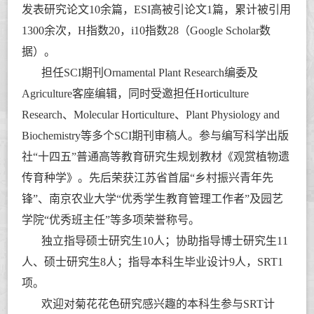
发表研究论文
10
余篇，
ESI
高被引论文
1
篇，累计被引用
1300
余次，
H
指数
20，i10指数28
（
Google Scholar
数
据）。
担任SCI期刊
Ornamental Plant Research
编委及
Agriculture
客座编辑，同时受邀担任
Horticulture
Research
、
Molecular Horticulture
、
Plant Physiology and
Biochemistry
等多个
SCI
期刊审稿人。参与编写科学出版
社“十四五”普通高等教育研究生规划教材《观赏植物遗
传育种学》。先后荣获江苏省首届“乡村振兴青年先
锋”、南京农业大学“优秀学生教育管理工作者”及园艺
学院“优秀班主任”等多项荣誉称号。
独立指导硕士研究生10人；协助指导博士研究生11
人、硕士研究生8人；指导本科生毕业设计9人，SRT1
项
。
欢迎对菊花花色研究感兴趣的本科生参与
SRT
计