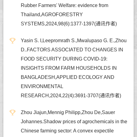
Rubber Farmers' Welfare: evidence from
Thailand,AGROFORESTRY
SYSTEMS,2024,98(6):1377-1397(通讯作者)
Yasin S. I,Leepromrath S.,Mwalupaso G. E.,Zhou
D..FACTORS ASSOCIATED TO CHANGES IN
FOOD SECURITY DURING COVID-19:
INSIGHTS FROM FARM HOUSEHOLDS IN
BANGLADESH,APPLIED ECOLOGY AND
ENVIRONMENTAL
RESEARCH,2024,22(4):3691-3707(通讯作者)
Zhou Jiajun,Mennig Philipp,Zhou De,Sauer
Johannes.Shadow prices of agrochemicals in the
Chinese farming sector: A convex expectile