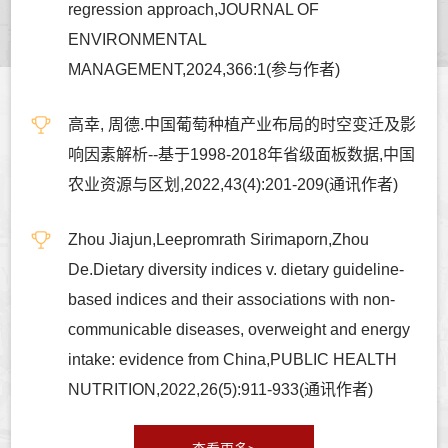
regression approach,JOURNAL OF
ENVIRONMENTAL
MANAGEMENT,2024,366:1(参与作者)
高幸, 周德.中国葡萄种植产业布局的时空变迁及影
响因素解析--基于1998-2018年省级面板数据,中国
农业资源与区划,2022,43(4):201-209(通讯作者)
Zhou Jiajun,Leepromrath Sirimaporn,Zhou
De.Dietary diversity indices v. dietary guideline-
based indices and their associations with non-
communicable diseases, overweight and energy
intake: evidence from China,PUBLIC HEALTH
NUTRITION,2022,26(5):911-933(通讯作者)