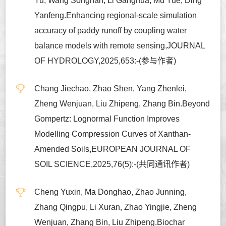
Yu, Wang Songhan, Li Ganghua, Mu Yue, Ding
Yanfeng.Enhancing regional-scale simulation
accuracy of paddy runoff by coupling water
balance models with remote sensing,JOURNAL
OF HYDROLOGY,2025,653:-(参与作者)
Chang Jiechao, Zhao Shen, Yang Zhenlei,
Zheng Wenjuan, Liu Zhipeng, Zhang Bin.Beyond
Gompertz: Lognormal Function Improves
Modelling Compression Curves of Xanthan-
Amended Soils,EUROPEAN JOURNAL OF
SOIL SCIENCE,2025,76(5):-(共同通讯作者)
Cheng Yuxin, Ma Donghao, Zhao Junning,
Zhang Qingpu, Li Xuran, Zhao Yingjie, Zheng
Wenjuan, Zhang Bin, Liu Zhipeng.Biochar