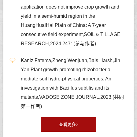
application does not improve crop growth and
yield in a semi-humid region in the
HuangHuaiHai Plain of China: A 7-year
consecutive field experiment,SOIL & TILLAGE
RESEARCH,2024,247:-(参与作者)
Kaniz Fatema,Zheng Wenjuan,Bais Harsh,Jin
Yan.Plant growth-promoting rhizobacteria
mediate soil hydro-physical properties: An
investigation with Bacillus subtilis and its
mutants,VADOSE ZONE JOURNAL,2023,(共同
第一作者)
查看更多>