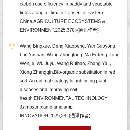
carbon use efficiency in paddy and vegetable
fields along a climatic transect of eastern
China,AGRICULTURE ECOSYSTEMS &
ENVIRONMENT,2025,378:-(通讯作者)
Wang Bingxue, Deng Xiaopeng, Yan Guoyong,
Luo Yushan, Wang Zhonglong, Ma Erdeng, Tong
Wenjie, Wu Juyu, Wang Ruibao, Zhang Yali,
Xiong Zhengqin.Bio-organic substitution in red
soil: An optimal strategy for inhibiting plant
diseases and improving soil
health,ENVIRONMENTAL TECHNOLOGY
&amp;amp;amp;amp;amp;
INNOVATION,2025,38:-(通讯作者)