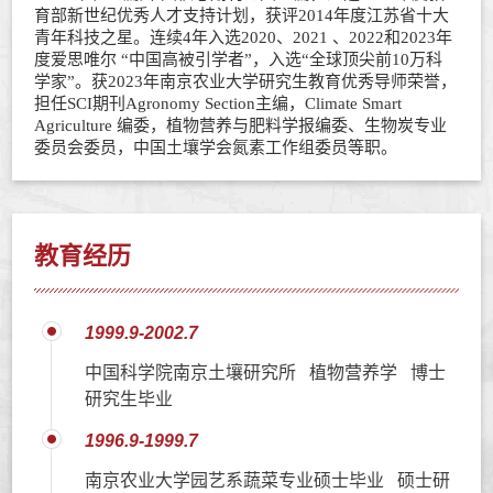
育部新世纪优秀人才支持计划，获评
2014
年度江苏省十大
青年科技之星。连续
4
年入选
2020
、
2021
、
2022
和
2023
年
度爱思唯尔
“
中国高被引学者
”
，入选
“
全球顶尖前
10
万科
学家
”
。获
2023
年南京农业大学研究生教育优秀导师荣誉，
担任
SCI
期刊
Agronomy Section
主编，
Climate Smart
Agriculture
编委，植物营养与肥料学报编委、生物炭专业
委员会委员，中国土壤学会氮素工作组委员等职。
教育经历
1999.9-2002.7
中国科学院南京土壤研究所 植物营养学 博士
研究生毕业
1996.9-1999.7
南京农业大学园艺系蔬菜专业硕士毕业 硕士研