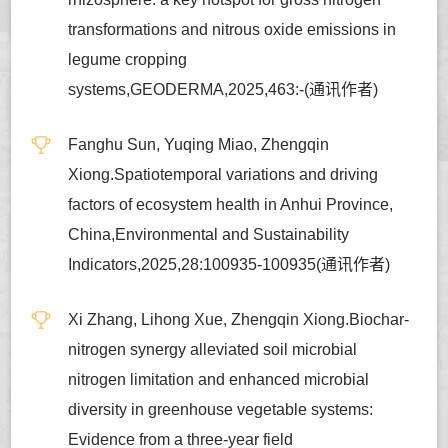
transformations and nitrous oxide emissions in
legume cropping
systems,GEODERMA,2025,463:-(通讯作者)
Fanghu Sun, Yuqing Miao, Zhengqin
Xiong.Spatiotemporal variations and driving
factors of ecosystem health in Anhui Province,
China,Environmental and Sustainability
Indicators,2025,28:100935-100935(通讯作者)
Xi Zhang, Lihong Xue, Zhengqin Xiong.Biochar-
nitrogen synergy alleviated soil microbial
nitrogen limitation and enhanced microbial
diversity in greenhouse vegetable systems:
Evidence from a three-year field