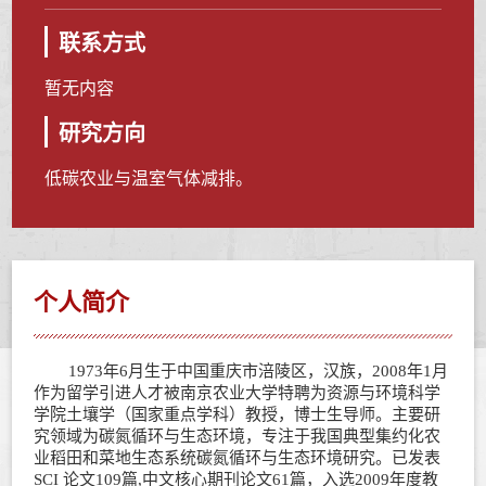
联系方式
暂无内容
研究方向
低碳农业与温室气体减排。
个人简介
1973
年
6
月生于中国重庆市涪陵区，汉族，
2008
年
1
月
作为留学引进人才被南京农业大学特聘为资源与环境科学
学院土壤学（国家重点学科）教授，博士生导师。主要研
究领域为碳氮循环与生态环境，专注于我国典型集约化农
业稻田和菜地生态系统碳氮循环与生态环境研究。已发表
SCI
论文
109
篇
,
中文核心期刊论文
61
篇，入选
2009
年度教