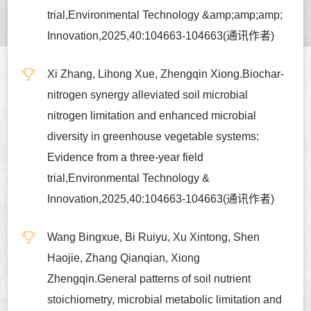
trial,Environmental Technology &amp;amp;amp;
Innovation,2025,40:104663-104663(通讯作者)
Xi Zhang, Lihong Xue, Zhengqin Xiong.Biochar-
nitrogen synergy alleviated soil microbial
nitrogen limitation and enhanced microbial
diversity in greenhouse vegetable systems:
Evidence from a three-year field
trial,Environmental Technology &
Innovation,2025,40:104663-104663(通讯作者)
Wang Bingxue, Bi Ruiyu, Xu Xintong, Shen
Haojie, Zhang Qianqian, Xiong
Zhengqin.General patterns of soil nutrient
stoichiometry, microbial metabolic limitation and