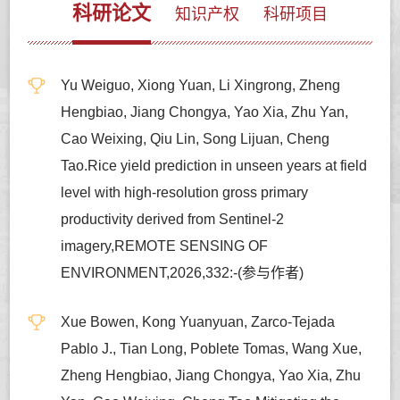
科研论文
知识产权
科研项目
Yu Weiguo, Xiong Yuan, Li Xingrong, Zheng
Hengbiao, Jiang Chongya, Yao Xia, Zhu Yan,
Cao Weixing, Qiu Lin, Song Lijuan, Cheng
Tao.Rice yield prediction in unseen years at field
level with high-resolution gross primary
productivity derived from Sentinel-2
imagery,REMOTE SENSING OF
ENVIRONMENT,2026,332:-(参与作者)
Xue Bowen, Kong Yuanyuan, Zarco-Tejada
Pablo J., Tian Long, Poblete Tomas, Wang Xue,
Zheng Hengbiao, Jiang Chongya, Yao Xia, Zhu