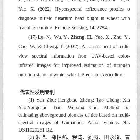
Yao, X. (2022). Hyperspectral reflectance proxies to
diagnose in-field fusarium head blight in wheat with
machine learning. Remote Sensing, 14, 2784.
(17)
Lu, N., Wu, Y.,
Zheng, H.,
Yao, X., Zhu, Y.,
Cao, W., & Cheng, T. (2022). An assessment of multi-
view spectral information from UAV-based color-
infrared images for improved estimation of nitrogen
nutrition status in winter wheat. Precision Agriculture.
代表性发明专利
(1)
Yan Zhu; Hengbiao Zheng; Tao Cheng; Xia
Yao;Yongchao Tian; Weixing Cao. Method for
estimating aboveground biomass of rice based on multi-
spectral images of Unmanned Aerial Vehicle. No.
US11029251 B2.
(2)
朱艳、郑恒彪、程涛、姚霞、田永超、曹