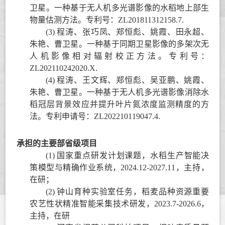
卫星。一种基于无人机多光谱影像的水稻地上部生
物量估测方法。专利号：
ZL201811312158.7.
(3)
程涛、张巧凤、郑恒彪、姚霞、田永超、
朱艳、曹卫星。一种基于同期卫星影像的多架次无
人机影像相对辐射校正方法。专利号：
ZL202110242020.X.
(4)
程涛、王文辉、郑恒彪、吴亚鹏、姚霞、
朱艳、曹卫星。一种基于无人机多光谱影像消除水
稻冠层背景效应并提升叶片氮浓度监测精度的方
法。专利申请号：
ZL
202210119047.4.
承担的主要部省级项目
(1)
国家重点研发计划课题，
水稻生产智能决
策模型与精确作业系统
，
202
4
.
12
-202
7
.
11
，
主持，
在研；
(2)
钟山育种实验室任务，稻麦品种资源重要
农艺性状精准智能采集技术研发，
202
3
.7-2026.6
，
主持，在研