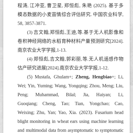
程涛
,
江冲亚
,
曹卫星
,
郑恒彪
,
朱艳
(2025).
基于多
模态数据的小麦苗情综合评估研究
.
中国农业科学
,
58, 3857-387
1.
(3)
吉文翰
,
郑恒彪
,
王迪
,
等
.
基于无人机影像和
卷积神经网络的水稻育种材料产量预测研究
[
2024
].
南京农业大学学报
,1-13.
(4)
郑恒彪
,
吉文翰
,
郭彩丽
,
等
.
无人机遥感作物
估产研究进展
[
2024
].
南京农业大学学报
,1-12.
(5)
Mustafa
,
Ghulam
+;
Zheng
,
Hengbiao
+;
Li,
Wei; Yin, Yuming;
Wang, Yongqing; Zhou, Meng; Liu,
Peng; Muhammad, Bilal;
Jia, Haiyan
;
Li
,
Guoqiang
;
Cheng, Tao; Tian, Yongchao;
Cao
,
Weixing
;
Zhu
,
Yan
;
Yao
,
Xia
. (2023). Fusarium head
blight
monitoring in wheat ears using machine learning
and multimodal data from asymptomatic to symptomatic