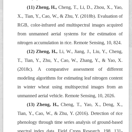
(11)
Zheng, H.,
Cheng, T., Li, D., Zhou, X., Yao,
X., Tian, Y., Cao, W., & Zhu, Y. (2018b). Evaluation of
RGB, color-infrared and multispectral images acquired
from unmanned aerial systems for the estimation of
nitrogen accumulation in rice. Remote Sensing, 10, 824.
(12)
Zheng, H.,
Li, W., Jiang, J., Liu, Y., Cheng,
T., Tian, Y., Zhu, Y., Cao, W., Zhang, Y., & Yao, X.
(2018c). A comparative assessment of different
modeling algorithms for estimating leaf nitrogen content
in winter wheat using multispectral images from an
unmanned aerial vehicle. Remote Sensing, 10, 2026.
(13)
Zheng, H.,
Cheng, T., Yao, X., Deng, X.,
Tian, Y., Cao, W., & Zhu, Y. (2016). Detection of rice
phenology through time series analysis of ground-based
spectral index data. Field Crops Research, 198, 131
-