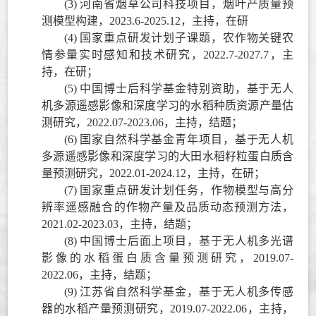
(3)
河南省烟草公司科技项目，烟叶产质量预
测模型构建，
2023.6-2025.12
，
主持，在研
(4)
国家重点研发计划子课题，农作物关键农
情参量实时感知和技术研究，
2022.7-2027.7
，
主
持，
在研；
(5)
中国博士后科学基金特别资助，基于无人
机多源遥感影像和深度学习的水稻种质资源产量估
测研究，
2022.07-202
3
.06
，
主持，
结题
；
(6)
国家自然科学基金青年项目，基于无人机
多源遥感影像和深度学习的大田水稻籽粒蛋白质含
量预测研究，
2022.01-2024.12
，
主持，在研；
(7)
国家重点研发计划任务，作物模型与高分
辨率遥感融合的作物产量及品质动态预测方法，
2021.02-2023.03
，
主持，
结题
；
(8)
中国博士后面上项目，基于无人机多光谱
影像的水稻蛋白质含量预测研究，
2019.07-
2022.06
，
主持，结题；
(9)
江苏省自然科学基金，基于无人机多传感
器的水稻产量预测研究，
2019.07-2022.06
，
主持，