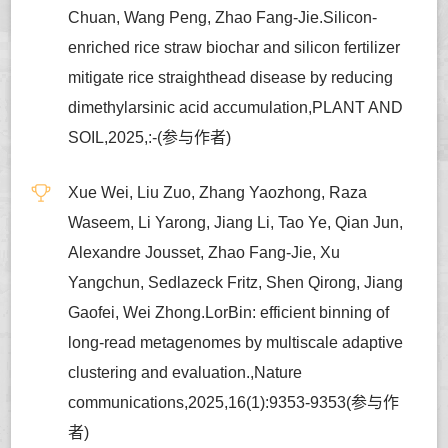
Chuan, Wang Peng, Zhao Fang-Jie.Silicon-
enriched rice straw biochar and silicon fertilizer
mitigate rice straighthead disease by reducing
dimethylarsinic acid accumulation,PLANT AND
SOIL,2025,:-(参与作者)
Xue Wei, Liu Zuo, Zhang Yaozhong, Raza
Waseem, Li Yarong, Jiang Li, Tao Ye, Qian Jun,
Alexandre Jousset, Zhao Fang-Jie, Xu
Yangchun, Sedlazeck Fritz, Shen Qirong, Jiang
Gaofei, Wei Zhong.LorBin: efficient binning of
long-read metagenomes by multiscale adaptive
clustering and evaluation.,Nature
communications,2025,16(1):9353-9353(参与作
者)