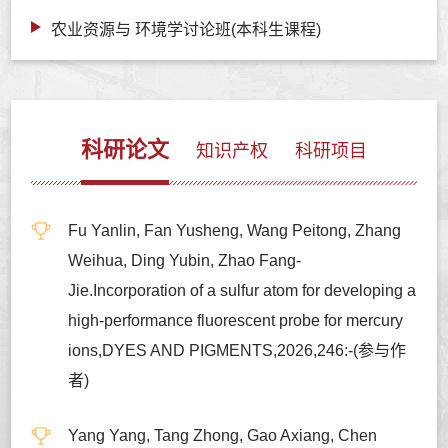
农业资源与 环境学讨论班(本科生课程)
科研论文
知识产权
科研项目
Fu Yanlin, Fan Yusheng, Wang Peitong, Zhang
Weihua, Ding Yubin, Zhao Fang-
Jie.Incorporation of a sulfur atom for developing a
high-performance fluorescent probe for mercury
ions,DYES AND PIGMENTS,2026,246:-(参与作
者)
Yang Yang, Tang Zhong, Gao Axiang, Chen