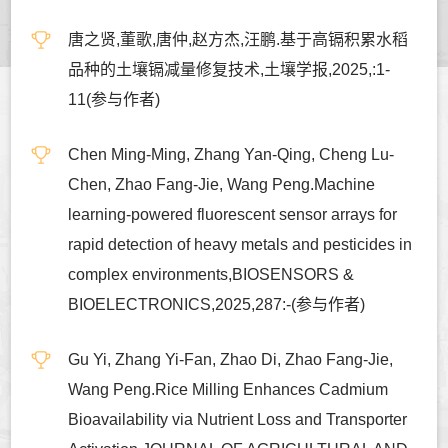
唐之贤,董歌,唐仲,赵方杰,汪鹏.基于高镉积累水稻
品种的土壤镉减量修复技术,土壤学报,2025,:1-
11(参与作者)
Chen Ming-Ming, Zhang Yan-Qing, Cheng Lu-
Chen, Zhao Fang-Jie, Wang Peng.Machine
learning-powered fluorescent sensor arrays for
rapid detection of heavy metals and pesticides in
complex environments,BIOSENSORS &
BIOELECTRONICS,2025,287:-(参与作者)
Gu Yi, Zhang Yi-Fan, Zhao Di, Zhao Fang-Jie,
Wang Peng.Rice Milling Enhances Cadmium
Bioavailability via Nutrient Loss and Transporter