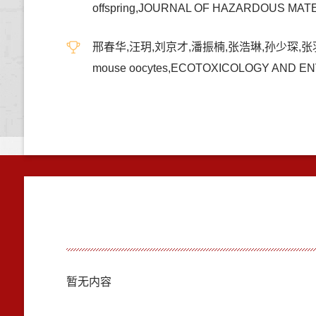
offspring,JOURNAL OF HAZARDOUS MAT
邢春华,汪玥,刘京才,潘振楠,张浩琳,孙少琛,张羽.Melatonin r
mouse oocytes,ECOTOXICOLOGY AND E
暂无内容