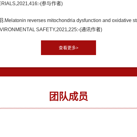
ERIALS,2021,416:-(参与作者)
everses mitochondria dysfunction and oxidative stress
NVIRONMENTAL SAFETY,2021,225:-(通讯作者)
查看更多>
团队成员