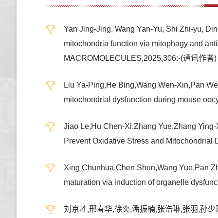
Yan Jing-Jing, Wang Yan-Yu, Shi Zhi-yu, 
mitochondria function via mitophagy and a
MACROMOLECULES,2025,306:-(通讯作者)
Liu Ya-Ping,He Bing,Wang Wen-Xin,Pan Wen-
mitochondrial dysfunction during mouse
Jiao Le,Hu Chen-Xi,Zhang Yue,Zhang Ying-
Prevent Oxidative Stress and Mitochondr
Xing Chunhua,Chen Shun,Wang Yue,Pan Zhen
maturation via induction of organelle 
刘京才,邢春华,徐奕,潘振楠,张浩琳,张羽,孙少琛.DEHP exposur