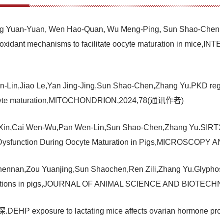
Ding Yuan-Yuan, Wen Hao-Quan, Wu Meng-Ping, Sun Shao-Chen,
ntioxidant mechanisms to facilitate oocyte maturation in m
Lin,Jiao Le,Yan Jing-Jing,Sun Shao-Chen,Zhang Yu.PKD regula
 oocyte maturation,MITOCHONDRION,2024,78(通讯作者)
Xin,Cai Wen-Wu,Pan Wen-Lin,Sun Shao-Chen,Zhang Yu.SIRT3 
ial Dysfunction During Oocyte Maturation in Pigs,MICROS
nan,Zou Yuanjing,Sun Shaochen,Ren Zili,Zhang Yu.Glyphosat
dysfunctions in pigs,JOURNAL OF ANIMAL SCIENCE AND BIO
e to lactating mice affects ovarian hormone productio