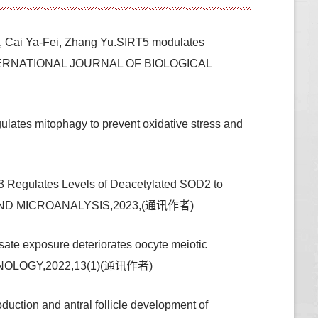
 Cai Ya-Fei, Zhang Yu.SIRT5 modulates
ice,INTERNATIONAL JOURNAL OF BIOLOGICAL
tes mitophagy to prevent oxidative stress and
Regulates Levels of Deacetylated SOD2 to
COPY AND MICROANALYSIS,2023,(通讯作者)
e exposure deteriorates oocyte meiotic
TECHNOLOGY,2022,13(1)(通讯作者)
n and antral follicle development of