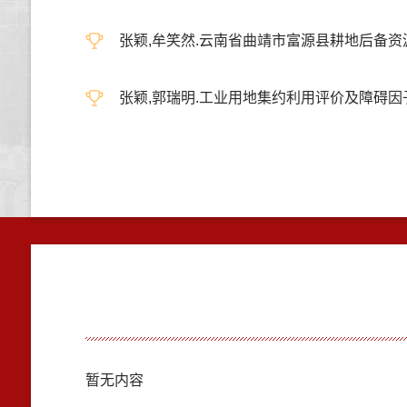
张颖,牟笑然.云南省曲靖市富源县耕地后备资源开发适
张颖,郭瑞明.工业用地集约利用评价及障碍因子诊断
暂无内容