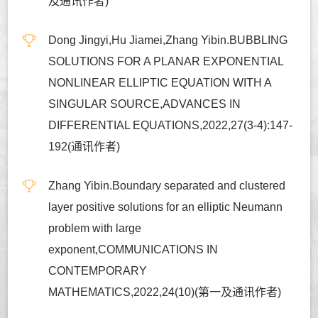
及通讯作者)
Dong Jingyi,Hu Jiamei,Zhang Yibin.BUBBLING
SOLUTIONS FOR A PLANAR EXPONENTIAL
NONLINEAR ELLIPTIC EQUATION WITH A
SINGULAR SOURCE,ADVANCES IN
DIFFERENTIAL EQUATIONS,2022,27(3-4):147-
192(通讯作者)
Zhang Yibin.Boundary separated and clustered
layer positive solutions for an elliptic Neumann
problem with large
exponent,COMMUNICATIONS IN
CONTEMPORARY
MATHEMATICS,2022,24(10)(第一及通讯作者)