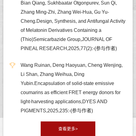
Bian Qiang, Sukhbaatar Otgonpurev, Sun Qi,
Zhang Ming-Zhi, Zhang Wei-Hua, Gu Yu-
Cheng.Design, Synthesis, and Antifungal Activity
of Melatonin Derivatives Containing a
(Thio)Semicarbazide Group,JOURNAL OF
PINEAL RESEARCH,2025,77(2):-(参与作者)
Wang Ruinan, Deng Haoyuan, Cheng Wenjing,
Li Shan, Zhang Weihua, Ding
Yubin.Encapsulation of solid-state emissive
coumarins as efficient FRET energy donors for
light-harvesting applications,DYES AND
PIGMENTS,2025,235:-(参与作者)
查看更多>