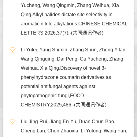
Yucheng, Wang Qingmin, Zhang Weihua, Xia
Qing.Alkyl halides dictate site selectivity in
aromatic nitrile alkylations,CHINESE CHEMICAL
LETTERS,2026,37(7):-(共同通讯作者)
Li Yufei, Yang Shimin, Zhang Shun, Zheng Yifan,
Wang Qingqing, Dai Peng, Gu Yucheng, Zhang
Weihua, Xia Qing.Discovery of novel 3-
phenylhydrazone coumarin derivatives as
potential antifungal agents against
phytopathogenic fungi,FOOD
CHEMISTRY,2025,486:-(共同通讯作者)
Liu Jing-Rui, Jiang En-Yu, Duan Chun-Bao,
Cheng Lan, Chen Zhaoxia, Li Yulong, Wang Fan,