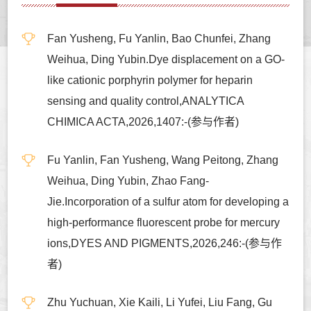
Fan Yusheng, Fu Yanlin, Bao Chunfei, Zhang
Weihua, Ding Yubin.Dye displacement on a GO-
like cationic porphyrin polymer for heparin
sensing and quality control,ANALYTICA
CHIMICA ACTA,2026,1407:-(参与作者)
Fu Yanlin, Fan Yusheng, Wang Peitong, Zhang
Weihua, Ding Yubin, Zhao Fang-
Jie.Incorporation of a sulfur atom for developing a
high-performance fluorescent probe for mercury
ions,DYES AND PIGMENTS,2026,246:-(参与作
者)
Zhu Yuchuan, Xie Kaili, Li Yufei, Liu Fang, Gu