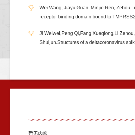
Wei Wang, Jiayu Guan, Minjie Ren, Zehou Li
receptor binding domain bound to TMPRS
Ji Weiwei,Peng Qi,Fang Xueqiong,Li Zehou
Shuijun.Structures of a deltacoronaviru
暂无内容