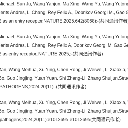
 Michael, Sun Ju, Wang Yanjun, Ma Xing, Wang Yu, Wang Yutong
erits Andres, Li Chang, Rey Felix A., Dobrikov Georgi M., Gao 
E2 as an entry receptor,NATURE,2025,642(8068):-(共同通讯作者
 Michael, Sun Ju, Wang Yanjun, Ma Xing, Wang Yu, Wang Yutong
erits Andres, Li Chang, Rey Felix A, Dobrikov Georgi M, Gao G
E2 as entry receptor.,NATURE,2025,:-(共同通讯作者)
Ran, Wang Meihua, Xu Ying, Chen Rong, Ji Weiwei, Li Xiaoxia,
, Guo Jingjing, Yuan Yuan, Shi Zheng-Li, Zhang Shuijun.Struc
PLOS PATHOGENS,2024,20(11):-(共同通讯作者)
Ran, Wang Meihua, Xu Ying, Chen Rong, Ji Weiwei, Li Xiaoxia,
, Guo Jingjing, Yuan Yuan, Shi Zheng-Li, Zhang Shuijun.Struc
LoS pathogens,2024,20(11):e1012695-e1012695(共同通讯作者)