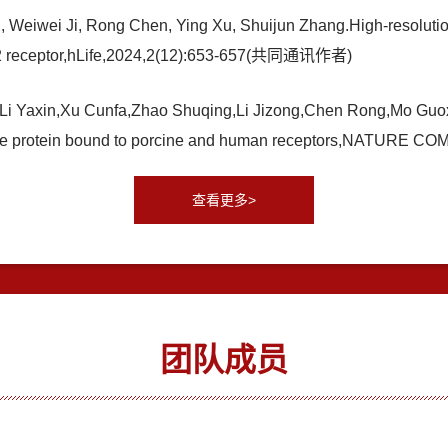
, Weiwei Ji, Rong Chen, Ying Xu, Shuijun Zhang.High-resolutio
S2 receptor,hLife,2024,2(12):653-657(共同通讯作者)
,Li Yaxin,Xu Cunfa,Zhao Shuqing,Li Jizong,Chen Rong,Mo Guo
s spike protein bound to porcine and human receptors,NA
查看更多>
团队成员