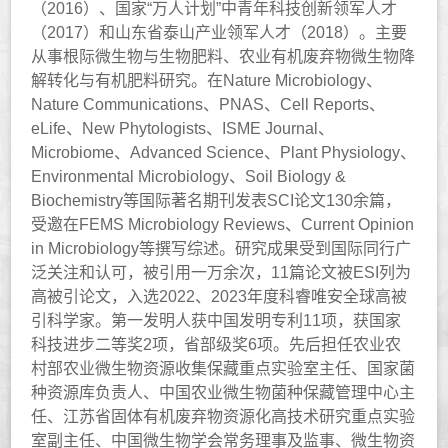
（2016）、国家“万人计划”中青年科技创新领军人才
（2017）和山东省泰山产业领军人才（2018）。主要
从事根际微生物与生物肥料、农业有机废弃物微生物降
解转化与有机肥料研究。在Nature Microbiology、
Nature Communications、PNAS、Cell Reports、
eLife、New Phytologists、ISME Journal、
Microbiome、Advanced Science、Plant Physiology、
Environmental Microbiology、Soil Biology &
Biochemistry等国际著名期刊发表SCI论文130余篇，
受邀在FEMS Microbiology Reviews、Current Opinion
in Microbiology等撰写综述。研究成果受到国际同行广
泛关注和认可，被引用一万余次，11篇论文被ESI列为
高被引论文，入选2022、2023年度科睿唯安全球高被
引科学家。第一发明人获中国发明专利11项，获国家
科技进步二等奖2项，省部级奖6项。先后担任农业农
村部农业微生物资源收集保藏重点实验室主任、国家菌
种资源库负责人、中国农业微生物菌种保藏管理中心主
任、江苏省固体有机废弃物资源化高技术研究重点实验
室副主任、中国微生物学会常务理事及监事、微生物资