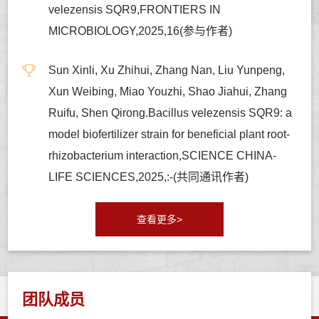
velezensis SQR9,FRONTIERS IN
MICROBIOLOGY,2025,16(参与作者)
Sun Xinli, Xu Zhihui, Zhang Nan, Liu Yunpeng,
Xun Weibing, Miao Youzhi, Shao Jiahui, Zhang
Ruifu, Shen Qirong.Bacillus velezensis SQR9: a
model biofertilizer strain for beneficial plant root-
rhizobacterium interaction,SCIENCE CHINA-
LIFE SCIENCES,2025,:-(共同通讯作者)
查看更多>
团队成员