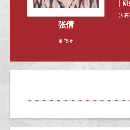
研
法语
张倩
副教授