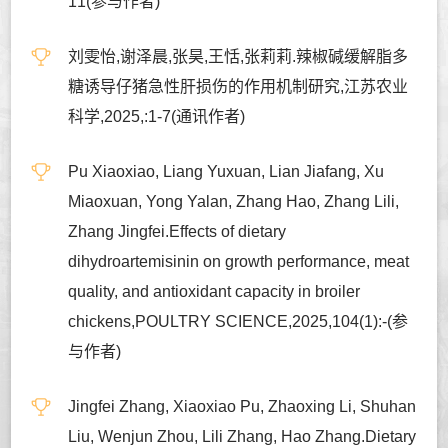
11(参与作者)
刘雯怡,谢泽晨,张昊,王恬,张莉莉.辣椒碱缓解脂多
糖诱导仔猪急性肝损伤的作用机制研究,江苏农业
科学,2025,:1-7(通讯作者)
Pu Xiaoxiao, Liang Yuxuan, Lian Jiafang, Xu
Miaoxuan, Yong Yalan, Zhang Hao, Zhang Lili,
Zhang Jingfei.Effects of dietary
dihydroartemisinin on growth performance, meat
quality, and antioxidant capacity in broiler
chickens,POULTRY SCIENCE,2025,104(1):-(参
与作者)
Jingfei Zhang, Xiaoxiao Pu, Zhaoxing Li, Shuhan
Liu, Wenjun Zhou, Lili Zhang, Hao Zhang.Dietary