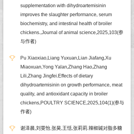
supplementation with dihydroartemisinin
improves the slaughter performance, serum
biochemistry, and intestinal health of broiler
chickens.,Journal of animal science,2025,103(参
与作者)
Pu Xiaoxiao,Liang Yuxuan,Lian Jiafang,Xu
Miaoxuan,Yong Yalan,Zhang Hao,Zhang
Lili,Zhang Jingfei.Effects of dietary
dihydroartemisinin on growth performance, meat
quality, and antioxidant capacity in broiler
chickens,POULTRY SCIENCE,2025,104(1)(参与
作者)
谢泽晨,刘雯怡,张昊,王恬,张莉莉.辣椒碱对脂多糖