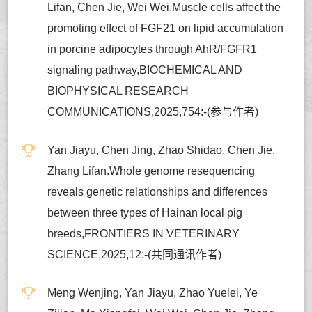
Lifan, Chen Jie, Wei Wei.Muscle cells affect the
promoting effect of FGF21 on lipid accumulation
in porcine adipocytes through AhR/FGFR1
signaling pathway,BIOCHEMICAL AND
BIOPHYSICAL RESEARCH
COMMUNICATIONS,2025,754:-(参与作者)
Yan Jiayu, Chen Jing, Zhao Shidao, Chen Jie,
Zhang Lifan.Whole genome resequencing
reveals genetic relationships and differences
between three types of Hainan local pig
breeds,FRONTIERS IN VETERINARY
SCIENCE,2025,12:-(共同通讯作者)
Meng Wenjing, Yan Jiayu, Zhao Yuelei, Ye