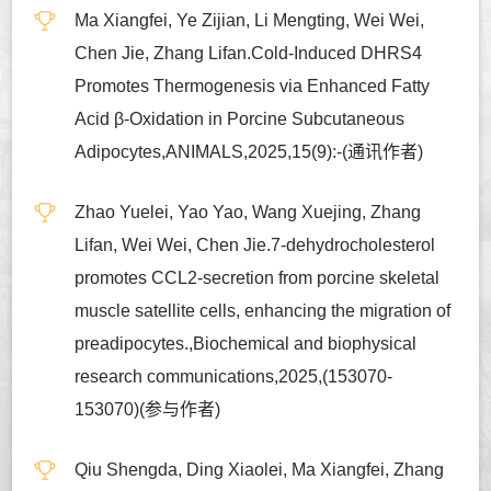
Ma Xiangfei, Ye Zijian, Li Mengting, Wei Wei,
Chen Jie, Zhang Lifan.Cold-Induced DHRS4
Promotes Thermogenesis via Enhanced Fatty
Acid β-Oxidation in Porcine Subcutaneous
Adipocytes,ANIMALS,2025,15(9):-(通讯作者)
Zhao Yuelei, Yao Yao, Wang Xuejing, Zhang
Lifan, Wei Wei, Chen Jie.7-dehydrocholesterol
promotes CCL2-secretion from porcine skeletal
muscle satellite cells, enhancing the migration of
preadipocytes.,Biochemical and biophysical
research communications,2025,(153070-
153070)(参与作者)
Qiu Shengda, Ding Xiaolei, Ma Xiangfei, Zhang