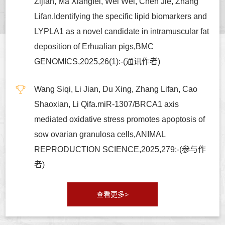
Zijian, Ma Xiangfei, Wei Wei, Chen Jie, Zhang
Lifan.Identifying the specific lipid biomarkers and
LYPLA1 as a novel candidate in intramuscular fat
deposition of Erhualian pigs,BMC
GENOMICS,2025,26(1):-(通讯作者)
Wang Siqi, Li Jian, Du Xing, Zhang Lifan, Cao
Shaoxian, Li Qifa.miR-1307/BRCA1 axis
mediated oxidative stress promotes apoptosis of
sow ovarian granulosa cells,ANIMAL
REPRODUCTION SCIENCE,2025,279:-(参与作
者)
查看更多>