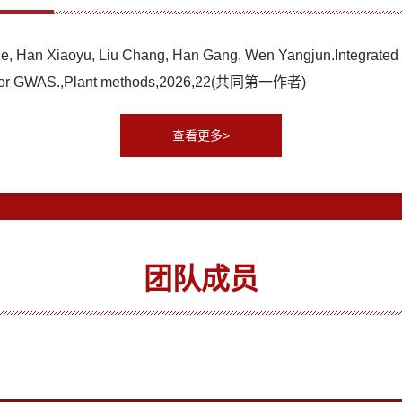
Ke, Han Xiaoyu, Liu Chang, Han Gang, Wen Yangjun.Integrated
ion for GWAS.,Plant methods,2026,22(共同第一作者)
查看更多>
团队成员