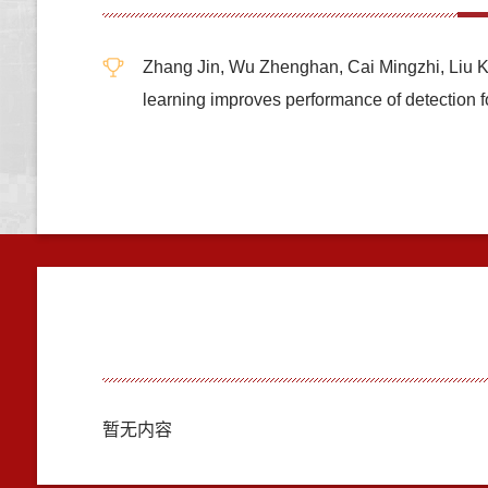
Zhang Jin, Wu Zhenghan, Cai Mingzhi, Liu 
learning improves performance of detect
暂无内容