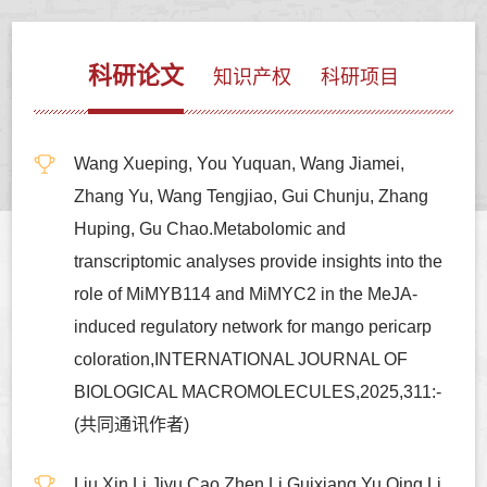
科研论文
知识产权
科研项目
Wang Xueping, You Yuquan, Wang Jiamei,
Zhang Yu, Wang Tengjiao, Gui Chunju, Zhang
Huping, Gu Chao.Metabolomic and
transcriptomic analyses provide insights into the
role of MiMYB114 and MiMYC2 in the MeJA-
induced regulatory network for mango pericarp
coloration,INTERNATIONAL JOURNAL OF
BIOLOGICAL MACROMOLECULES,2025,311:-
(共同通讯作者)
Liu Xin,Li Jiyu,Cao Zhen,Li Guixiang,Yu Qing,Li