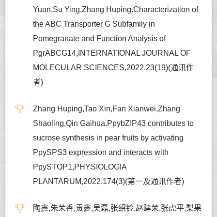
Yuan,Su Ying,Zhang Huping.Characterization of
the ABC Transporter G Subfamily in
Pomegranate and Function Analysis of
PgrABCG14,INTERNATIONAL JOURNAL OF
MOLECULAR SCIENCES,2022,23(19)(通讯作
者)
Zhang Huping,Tao Xin,Fan Xianwei,Zhang
Shaoling,Qin Gaihua.PpybZIP43 contributes to
sucrose synthesis in pear fruits by activating
PpySPS3 expression and interacts with
PpySTOP1,PHYSIOLOGIA
PLANTARUM,2022,174(3)(第一及通讯作者)
陶鑫,朱荣香,贡鑫,吴磊,张绍铃,赵建荣,张虎平.梨果