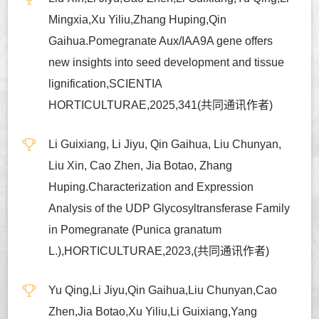
Mingxia,Xu Yiliu,Zhang Huping,Qin
Gaihua.Pomegranate Aux/IAA9A gene offers
new insights into seed development and tissue
lignification,SCIENTIA
HORTICULTURAE,2025,341(共同通讯作者)
Li Guixiang, Li Jiyu, Qin Gaihua, Liu Chunyan,
Liu Xin, Cao Zhen, Jia Botao, Zhang
Huping.Characterization and Expression
Analysis of the UDP Glycosyltransferase Family
in Pomegranate (Punica granatum
L.),HORTICULTURAE,2023,(共同通讯作者)
Yu Qing,Li Jiyu,Qin Gaihua,Liu Chunyan,Cao
Zhen,Jia Botao,Xu Yiliu,Li Guixiang,Yang