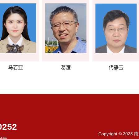
马若亚
葛滢
代静玉
0252
Copyright © 202