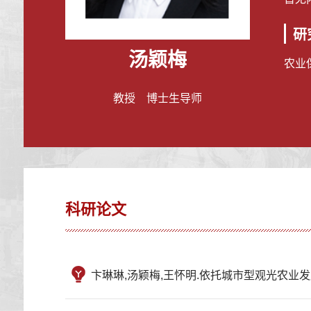
研
汤颖梅
农业
教授 博士生导师
科研论文
卞琳琳,汤颖梅,王怀明.依托城市型观光农业发展思路,