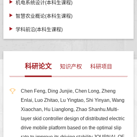
机电系统设计(本科生课程)
智慧农业概论(本科生课程)
学科前沿(本科生课程)
科研论文
知识产权
科研项目
Chen Feng, Ding Junjie, Chen Long, Zheng
Enlai, Luo Zhitao, Lu Yingtao, Shi Yinyan, Wang
Xiaochan, Hu Lianglong, Zhao Shanhu.Multi-
layer skid controller design of distributed electric
drive mobile platform based on the optimal slip
rate to improve its driving stability,JOURNAL OF