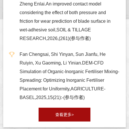
Zheng Enlai.An improved contact model
considering the effect of both pressure and
friction for wear prediction of blade surface in
wet-adhesive soil,SOIL & TILLAGE
RESEARCH,2026,(261)(参与作者)
Fan Chengsai, Shi Yinyan, Sun Jianfu, He
Ruiyin, Xu Gaoming, Li Yinian.DEM-CFD
Simulation of Organic-Inorganic Fertiliser Mixing-
Spreading: Optimizing Inorganic Fertiliser
Placement for Uniformity,AGRICULTURE-
BASEL,2025,15(21):-(参与作者)
查看更多>