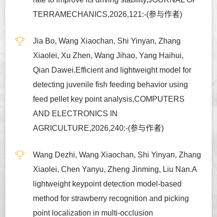
TERRAMECHANICS,2026,121:-(参与作者)
Jia Bo, Wang Xiaochan, Shi Yinyan, Zhang
Xiaolei, Xu Zhen, Wang Jihao, Yang Haihui,
Qian Dawei.Efficient and lightweight model for
detecting juvenile fish feeding behavior using
feed pellet key point analysis,COMPUTERS
AND ELECTRONICS IN
AGRICULTURE,2026,240:-(参与作者)
Wang Dezhi, Wang Xiaochan, Shi Yinyan, Zhang
Xiaolei, Chen Yanyu, Zheng Jinming, Liu Nan.A
lightweight keypoint detection model-based
method for strawberry recognition and picking
point localization in multi-occlusion