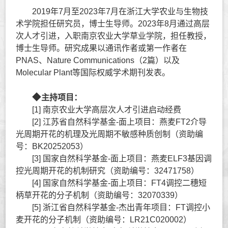
2019年7月至2023年7月在浙江大学农业与生物技
术学院担任研究员，博士生导师。2023年8月通过高层
次人才引进，入职南京农业大学草业学院，担任教授，
博士生导师。研究成果以通讯作者或第一作者在
PNAS、
Nature Communications（2篇）以及
Molecular Plant等国际权威学术期刊发表。
◆
主持项目：
[1] 南京农业大学高层次人才引进启动经费
[2] 江苏省自然科学基金-
面上项目
：
燕麦FT2介导
光周期开花的机理及光周期不敏感种质创制（
资助编
号：
BK20252053）
[3]
国家自然科学基金-面上项目：燕麦ELF3基因调
控光周期开花的机制研究（资助编号：
32471758）
[4] 国家自然科学基金-面上项目：FT4调控二穗短
柄草开花的分子机制（资助编号：32070339）
[5] 浙江省自然科学基金-杰出青年项目：FT调控小
麦开花的分子机制（资助编号：LR21C020002）