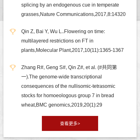
splicing by an endogenous cue in temperate
grasses,Nature Communications,2017,8:14320
Qin Z, Bai Y, Wu L..Flowering on time:
multilayered restrictions on FT in
plants,Molecular Plant,2017,10(11):1365-1367
Zhang R#, Geng S#, Qin Z#, et al. (#共同第
一).The genome-wide transcriptional
consequences of the nullisomic-tetrasomic
stocks for homoeologous group 7 in bread
wheat,BMC genomics,2019,20(1):29
查看更多>