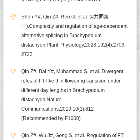
Shen Y#, Qin Z#, Ren G, et al. (#共同第
一).Complexity and regulation of age-dependent
alternative splicing in Brachypodium
distachyon,Plant Physiology,2023,192(4):2703-
2722
Qin Z#, Bai Y#, Muhammad S, et al..Divergent
roles of FT-like 9 in flowering transition under
different day lengths in Brachypodium
distachyon,Nature
Communications,2019,10(1):812
(Recommended by F1000)
Qin Z#, Wu J#, Geng S, et al..Regulation of FT