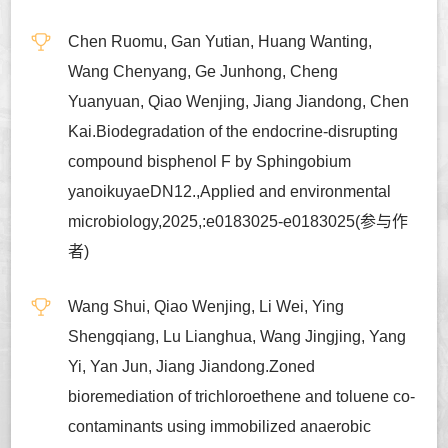
Chen Ruomu, Gan Yutian, Huang Wanting,
Wang Chenyang, Ge Junhong, Cheng
Yuanyuan, Qiao Wenjing, Jiang Jiandong, Chen
Kai.Biodegradation of the endocrine-disrupting
compound bisphenol F by Sphingobium
yanoikuyaeDN12.,Applied and environmental
microbiology,2025,:e0183025-e0183025(参与作
者)
Wang Shui, Qiao Wenjing, Li Wei, Ying
Shengqiang, Lu Lianghua, Wang Jingjing, Yang
Yi, Yan Jun, Jiang Jiandong.Zoned
bioremediation of trichloroethene and toluene co-
contaminants using immobilized anaerobic