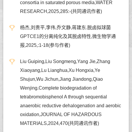
consortia in saturated porous media,WATER
RESEARCH,2025,285:-(共同通讯作者)
杨杰,刘贵平,李伟,乔文静,蒋建东.脱卤拟球菌
GPTCE1的分离纯化及其脱卤特性,微生物学通
报,2025,:1-18(参与作者)
Liu Guiping,Liu Songmeng,Yang Jie,Zhang
Xiaoyang,Lu Lianghua,Xu Hongxia,Ye
Shujun,Wu Jichun,Jiang Jiandong,Qiao
Wenjing.Complete biodegradation of
tetrabromobisphenol A through sequential
anaerobic reductive dehalogenation and aerobic
oxidation,JOURNAL OF HAZARDOUS
MATERIALS,2024,470(共同通讯作者)