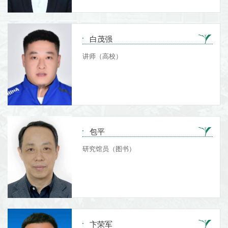
白茂强
讲师（高校）
包平
研究馆员（图书）
卞荣军