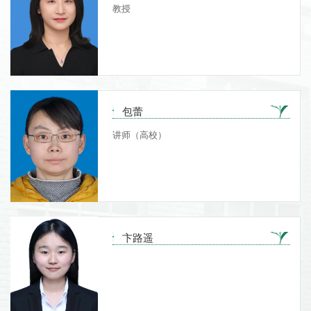
教授
包蕾
讲师（高校）
卞路遥