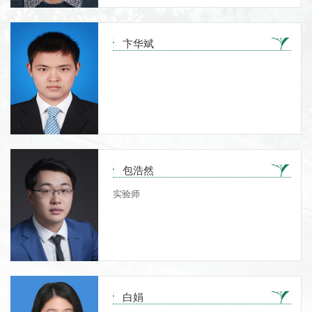
卞华斌
包浩然
实验师
白娟