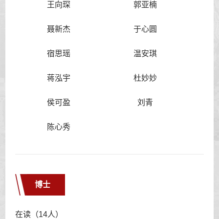
王向琛
郭亚楠
聂新杰
于心圆
宿思瑶
温安琪
蒋泓宇
杜妙妙
侯可盈
刘青
陈心秀
博士
在读（14人）