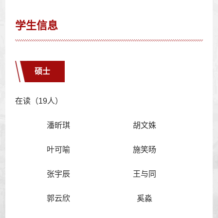
学生信息
硕士
在读（19人）
潘昕琪
胡文姝
叶可喻
施笑旸
张宇辰
王与同
郭云欣
奚淼