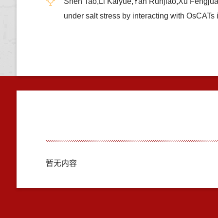
Shen Tao,Li Kaiyue,Yan Runjiao,Xu Fengjuan
under salt stress by interacting with 
暂无内容