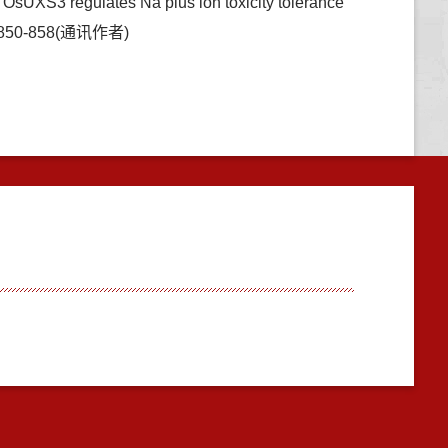
sUXS3 regulates Na plus ion toxicity tolerance
96:850-858(通讯作者)