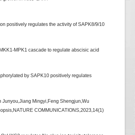
positively regulates the activity of SAPK8/9/10
MKK1-MPK1 cascade to regulate abscisic acid
phorylated by SAPK10 positively regulates
n Junyou,Jiang Mingyi,Feng Shengjun,Wu
Arabidopsis,NATURE COMMUNICATIONS,2023,14(1)