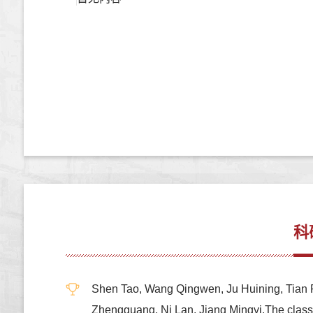
科
Shen Tao, Wang Qingwen, Ju Huining, Tian
Zhengguang, Ni Lan, Jiang Mingyi.The class 