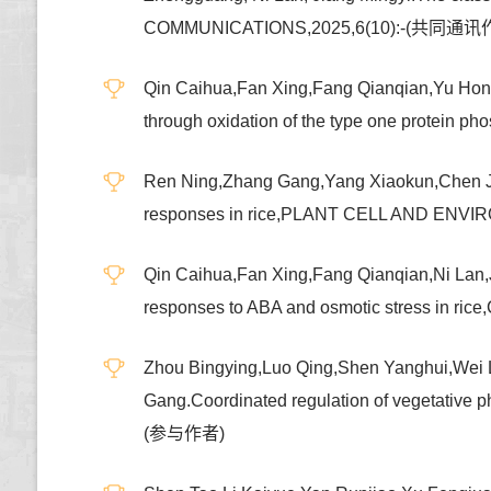
COMMUNICATIONS,2025,6(10):-(共同通讯
Qin Caihua,Fan Xing,Fang Qianqian,Yu Hongh
through oxidation of the type one prot
Ren Ning,Zhang Gang,Yang Xiaokun,Chen Ji
responses in rice,PLANT CELL AND EN
Qin Caihua,Fan Xing,Fang Qianqian,Ni Lan,J
responses to ABA and osmotic stress in 
Zhou Bingying,Luo Qing,Shen Yanghui,Wei 
Gang.Coordinated regulation of vegetativ
(参与作者)