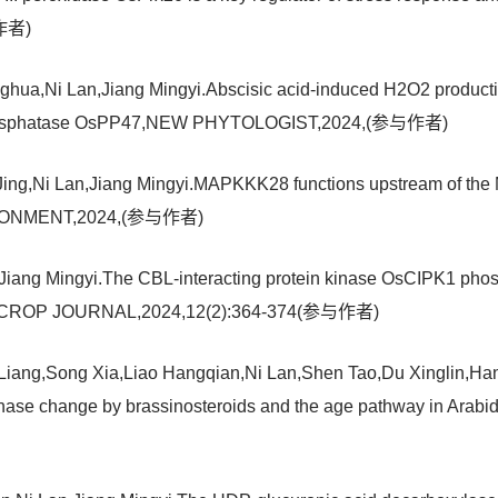
作者)
ua,Ni Lan,Jiang Mingyi.Abscisic acid-induced H2O2 production 
ein phosphatase OsPP47,NEW PHYTOLOGIST,2024,(参与作者)
ng,Ni Lan,Jiang Mingyi.MAPKKK28 functions upstream of the 
VIRONMENT,2024,(参与作者)
iang Mingyi.The CBL-interacting protein kinase OsCIPK1 phos
rice,CROP JOURNAL,2024,12(2):364-374(参与作者)
Liang,Song Xia,Liao Hangqian,Ni Lan,Shen Tao,Du Xinglin,Ha
e phase change by brassinosteroids and the age pathway in 