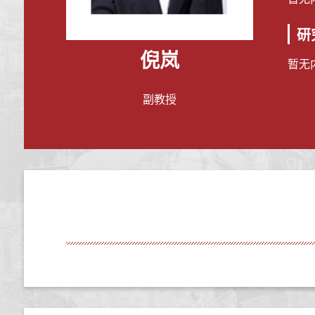
研
倪岚
暂无
副教授