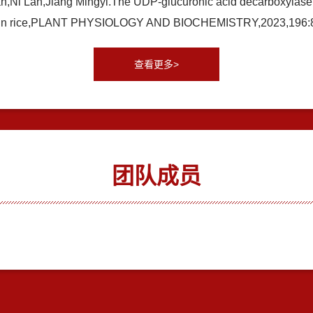
,Ni Lan,Jiang Mingyi.The UDP-glucuronic acid decarboxylase O
OsCATs in rice,PLANT PHYSIOLOGY AND BIOCHEMISTRY,2023,1
查看更多>
团队成员