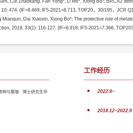
en, Cui Zhaokang, Fan Yong*, Li Mo*, Xiong Bo*; BRCA2 deficie
019, 10: 474. (IF=8.469; IF5-2021=8.713, TOP20，30/195，JCR Q
ianqun, Dai Xiaoxin, Xiong Bo*; The protective role of melaton
tion, 2018, 33(1): 116-127. (IF=6.918; IF5-2021=7.366, TOP
工作经历
2022.9~
育种与繁殖 博士研究生毕
2018.12~2022.9