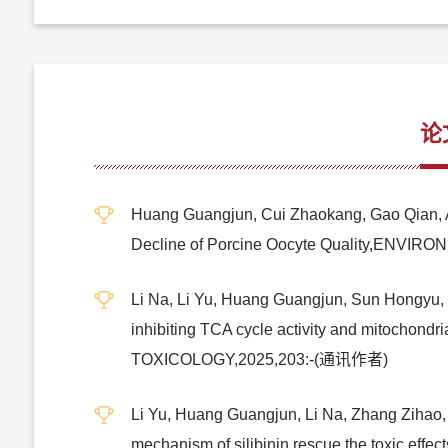
论
Huang Guangjun, Cui Zhaokang, Gao Qian, A
Decline of Porcine Oocyte Quality,EN
Li Na, Li Yu, Huang Guangjun, Sun Hongyu, 
inhibiting TCA cycle activity and mitochond
TOXICOLOGY,2025,203:-(通讯作者)
Li Yu, Huang Guangjun, Li Na, Zhang Zihao,
mechanism of silibinin rescue the toxic ef