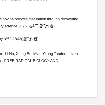
s bovine oocytes maturation through recovering
of dairy science,2025,:-(共同通讯作者)
852-1862(通讯作者)
, Li Na, Xiong Bo, Miao Yilong.Taurine-driven
pective.,FREE RADICAL BIOLOGY AND