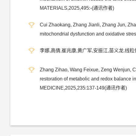
MATERIALS,2025,495:-(通讯作者)
Cui Zhaokang, Zhang Jianli, Zhang Jun, Zhan
mitochondrial dysfunction and oxidative st
李娜,高倩,崔兆康,黄广军,安振江,苗义龙.线粒体
Zhang Zihao, Wang Feixue, Zeng Wenjun, Cui
restoration of metabolic and redox balanc
MEDICINE,2025,235:137-149(通讯作者)