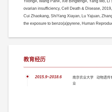
Yilong#, Wang Pan#, Xie Bingteng#, Yang Mo, Li S
ovarian insufficiency, Cell Death & Disease, 2
Cui Zhaokang, ShiYang Xiayan, Lu Yajuan, Zhang M
the exposure to benzo(a)pyrene, Human Reproduc
教育经历
2015.9~2018.6
南京农业大学 动物遗传
业