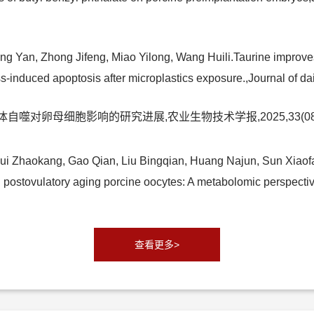
g Yan, Zhong Jifeng, Miao Yilong, Wang Huili.Taurine improve
ress-induced apoptosis after microplastics exposure.,Journal 
自噬对卵母细胞影响的研究进展,农业生物技术学报,2025,33(08):1
 Zhaokang, Gao Qian, Liu Bingqian, Huang Najun, Sun Xiaofan
e in postovulatory aging porcine oocytes: A metabolomic pers
查看更多>