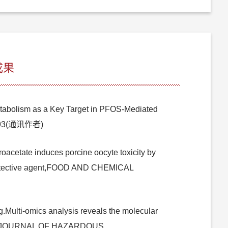
成果
tabolism as a Key Target in PFOS-Mediated
0193(通讯作者)
acetate induces porcine oocyte toxicity by
l protective agent,FOOD AND CHEMICAL
Multi-omics analysis reveals the molecular
embryos,JOURNAL OF HAZARDOUS