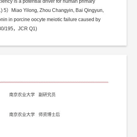
ncy is a potential driver for human primary
1) 5）Miao Yilong, Zhou Changyin, Bai Qingyun,
in in porcine oocyte meiotic failure caused by
2030/195，JCR Q1)
南京农业大学 副研究员
南京农业大学 师资博士后