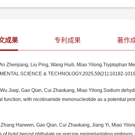
文成果
专利成果
著作
n Zhenjiang, Liu Ping, Wang Huili, Miao Yilong.Tryptophan Me
VIRONMENTAL SCIENCE & TECHNOLOGY,2025,59(21):10182-1
Wu Jiaqi, Gao Qian, Cui Zhaokang, Miao Yilong.Sodium dehydro
rial function, with nicotinamide mononucleotide as a potentia
 Zhang Hanwen, Gao Qian, Cui Zhaokang, Jiang Yi, Miao Yilong.
fects of butyl benzyl phthalate on porcine preimplantation 