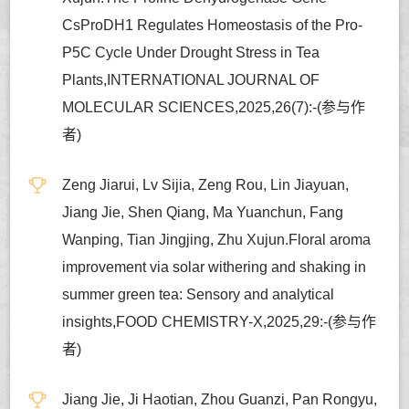
CsProDH1 Regulates Homeostasis of the Pro-
P5C Cycle Under Drought Stress in Tea
Plants,INTERNATIONAL JOURNAL OF
MOLECULAR SCIENCES,2025,26(7):-(参与作
者)
Zeng Jiarui, Lv Sijia, Zeng Rou, Lin Jiayuan,
Jiang Jie, Shen Qiang, Ma Yuanchun, Fang
Wanping, Tian Jingjing, Zhu Xujun.Floral aroma
improvement via solar withering and shaking in
summer green tea: Sensory and analytical
insights,FOOD CHEMISTRY-X,2025,29:-(参与作
者)
Jiang Jie, Ji Haotian, Zhou Guanzi, Pan Rongyu,