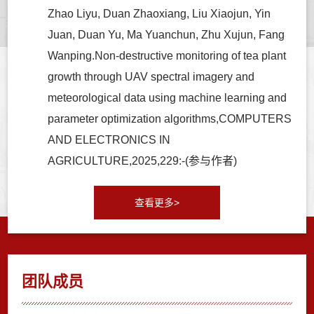
Zhao Liyu, Duan Zhaoxiang, Liu Xiaojun, Yin
Juan, Duan Yu, Ma Yuanchun, Zhu Xujun, Fang
Wanping.Non-destructive monitoring of tea plant
growth through UAV spectral imagery and
meteorological data using machine learning and
parameter optimization algorithms,COMPUTERS
AND ELECTRONICS IN
AGRICULTURE,2025,229:-(参与作者)
查看更多>
团队成员