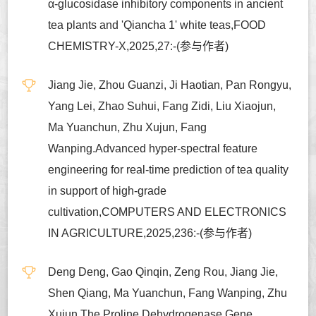
α-glucosidase inhibitory components in ancient
tea plants and 'Qiancha 1' white teas,FOOD
CHEMISTRY-X,2025,27:-(参与作者)
Jiang Jie, Zhou Guanzi, Ji Haotian, Pan Rongyu,
Yang Lei, Zhao Suhui, Fang Zidi, Liu Xiaojun,
Ma Yuanchun, Zhu Xujun, Fang
Wanping.Advanced hyper-spectral feature
engineering for real-time prediction of tea quality
in support of high-grade
cultivation,COMPUTERS AND ELECTRONICS
IN AGRICULTURE,2025,236:-(参与作者)
Deng Deng, Gao Qinqin, Zeng Rou, Jiang Jie,
Shen Qiang, Ma Yuanchun, Fang Wanping, Zhu
Xujun.The Proline Dehydrogenase Gene