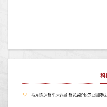
科
马秀鹏,罗新平,朱禹函.新发展阶段农业国际组织人