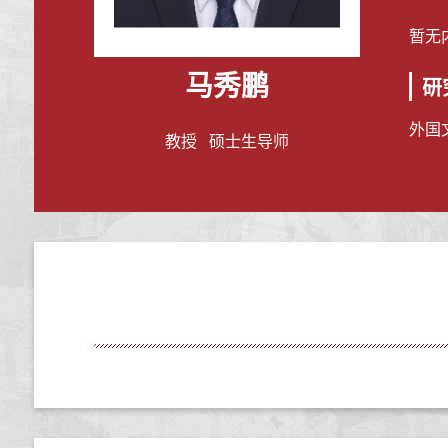
暂无
马秀鹏
研
外国
教授 硕士生导师