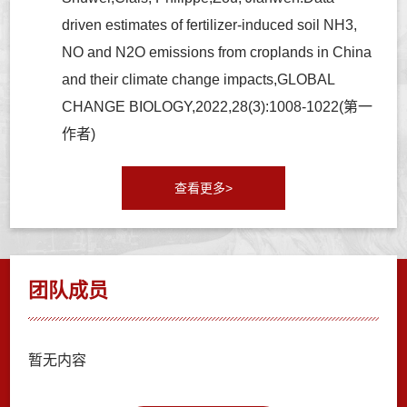
driven estimates of fertilizer-induced soil NH3,
NO and N2O emissions from croplands in China
and their climate change impacts,GLOBAL
CHANGE BIOLOGY,2022,28(3):1008-1022(第一
作者)
查看更多>
团队成员
暂无内容