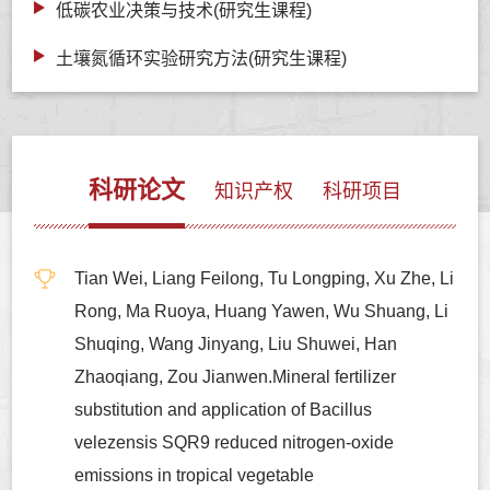
低碳农业决策与技术(研究生课程)
土壤氮循环实验研究方法(研究生课程)
科研论文
知识产权
科研项目
Tian Wei, Liang Feilong, Tu Longping, Xu Zhe, Li
Rong, Ma Ruoya, Huang Yawen, Wu Shuang, Li
Shuqing, Wang Jinyang, Liu Shuwei, Han
Zhaoqiang, Zou Jianwen.Mineral fertilizer
substitution and application of Bacillus
velezensis SQR9 reduced nitrogen-oxide
emissions in tropical vegetable