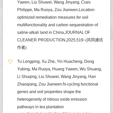
Yawen, Liu Shuwei, Wang Jinyang, Ciais
Philippe, Ma Ruoya, Zou Jianwen.Location-
optimized remediation measures for soil
multifunctionality and carbon sequestration of
saline-alkali land in China,JOURNAL OF
CLEANER PRODUCTION,2025,519:-(共同通讯
作者)
Tu Longping, Xu Zhe, Yin Huacheng, Dong
Yubing, Ma Ruoya, Huang Yawen, Wu Shuang,
Li Shuqing, Liu Shuwei, Wang Jinyang, Han
Zhaoqiang, Zou Jianwen.N-cycling functional
genes and soil properties shape the
heterogeneity of nitrous oxide emission
pathways in tea plantation