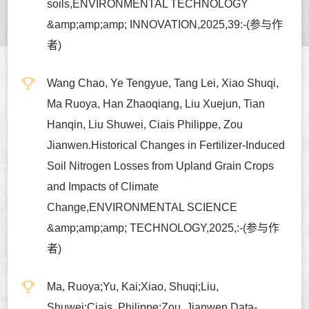
soils,ENVIRONMENTAL TECHNOLOGY
&amp;amp;amp; INNOVATION,2025,39:-(参与作
者)
Wang Chao, Ye Tengyue, Tang Lei, Xiao Shuqi,
Ma Ruoya, Han Zhaoqiang, Liu Xuejun, Tian
Hanqin, Liu Shuwei, Ciais Philippe, Zou
Jianwen.Historical Changes in Fertilizer-Induced
Soil Nitrogen Losses from Upland Grain Crops
and Impacts of Climate
Change,ENVIRONMENTAL SCIENCE
&amp;amp;amp; TECHNOLOGY,2025,:-(参与作
者)
Ma, Ruoya;Yu, Kai;Xiao, Shuqi;Liu,
Shuwei;Ciais, Philippe;Zou, Jianwen.Data-