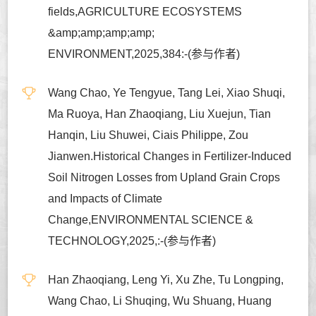
fields,AGRICULTURE ECOSYSTEMS
&amp;amp;amp;amp;
ENVIRONMENT,2025,384:-(参与作者)
Wang Chao, Ye Tengyue, Tang Lei, Xiao Shuqi,
Ma Ruoya, Han Zhaoqiang, Liu Xuejun, Tian
Hanqin, Liu Shuwei, Ciais Philippe, Zou
Jianwen.Historical Changes in Fertilizer-Induced
Soil Nitrogen Losses from Upland Grain Crops
and Impacts of Climate
Change,ENVIRONMENTAL SCIENCE &
TECHNOLOGY,2025,:-(参与作者)
Han Zhaoqiang, Leng Yi, Xu Zhe, Tu Longping,
Wang Chao, Li Shuqing, Wu Shuang, Huang