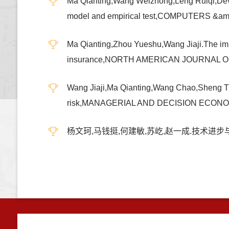
Ma Qianting,Wang Weizhong,Leng Ruiqi,Deveci
model and empirical test,COMPUTERS &
Ma Qianting,Zhou Yueshu,Wang Jiaji.The impact 
insurance,NORTH AMERICAN JOURNAL 
Wang Jiaji,Ma Qianting,Wang Chao,Sheng Tianx
risk,MANAGERIAL AND DECISION ECONO
杨文珂,马钱挺,何建敏,苏屹,赵一成.技术进步与高端