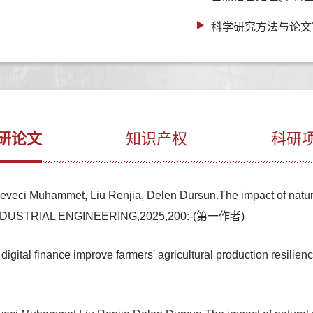
科学研究方法与论文
研论文
知识产权
科研
ci Muhammet, Liu Renjia, Delen Dursun.The impact of natural di
 INDUSTRIAL ENGINEERING,2025,200:-(第一作者)
digital finance improve farmers' agricultural production r