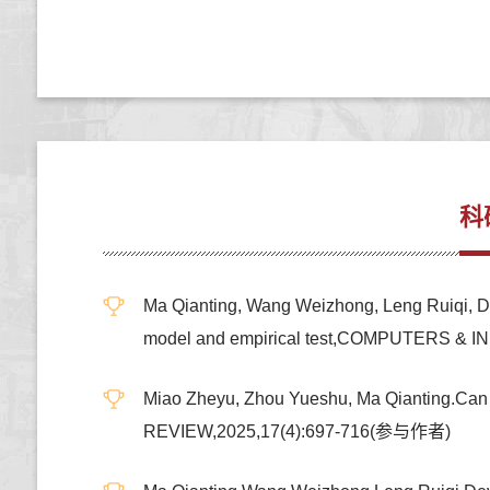
科
Ma Qianting, Wang Weizhong, Leng Ruiqi, Deve
model and empirical test,COMPUTERS &
Miao Zheyu, Zhou Yueshu, Ma Qianting.Can 
REVIEW,2025,17(4):697-716(参与作者)