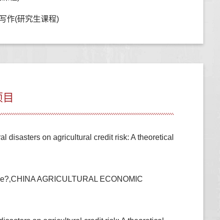
写作(研究生课程)
项目
sasters on agricultural credit risk: A theoretical
esilience?,CHINA AGRICULTURAL ECONOMIC