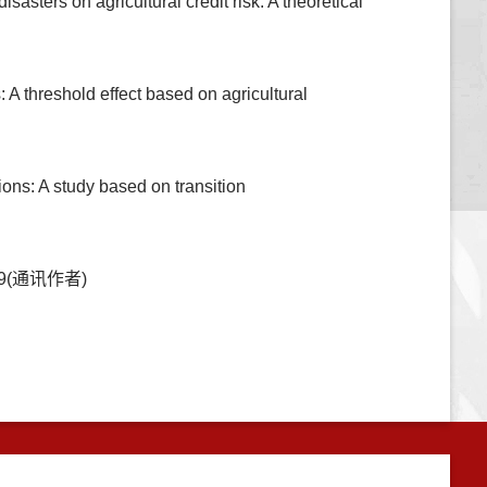
ers on agricultural credit risk: A theoretical
 A threshold effect based on agricultural
ons: A study based on transition
9(通讯作者)