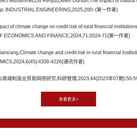
 Muhammet,Liu Renjia,Delen Dursun.The impact of natural disast
amp; INDUSTRIAL ENGINEERING,2025,200:-(第一作者)
of climate change on credit risk of rural financial institutions:
OF ECONOMICS AND FINANCE,2024,71:2024-71(第一作者)
iang.Climate change and credit risk in rural financial instituti
MICS,2024,6(45):4208-4226(通讯作者)
制造业贸易网络研究,科研管理,2023,44(2023年07期):50-5
查看更多>