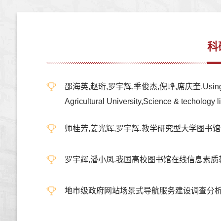
科
邵海英,赵珩,罗宇辉,季俊杰,倪峰,席庆奎.Using Statistical
Agricultural University,Science & techolog
师桂芳,姜光辉,罗宇辉.教学研究型大学图书馆运行机
罗宇辉,潘小凤.我国高校图书馆在线信息素质教育调查
地市级政府网站场景式导航服务建设调查分析,山东图