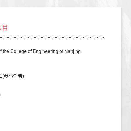
项目
e College of Engineering of Nanjing
1(参与作者)
)