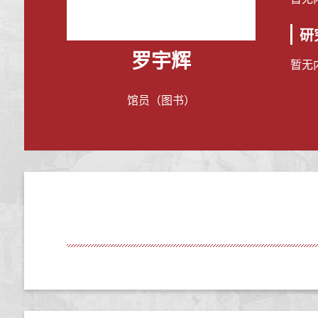
研
罗宇辉
暂无
馆员（图书）