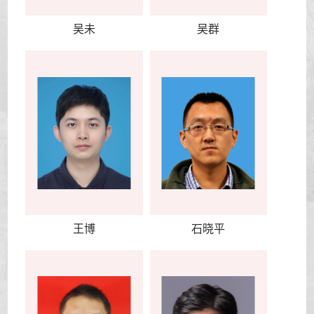
吴未
吴群
王博
石晓平