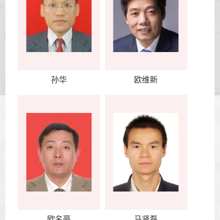
孙华
欧维新
欧名豪
马贤磊