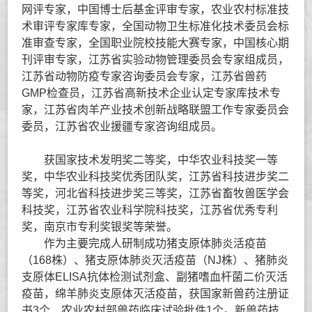
网评专家，中国博士后基金评审专家，农业农村标准技
术审评专家库专家，全国动物卫生标准化技术委员会标
准审查专家，全国职业院校技能大赛专家，中国核心期
刊评审专家，江苏省实验动物管理委员会专家组成员，
江苏省动物防疫专家咨询委员会专家，江苏省兽药
GMP
检查员，江苏省高新技术企业认定专家库技术专
家，江苏省肉羊产业技术创新战略联盟工作专家委员会
委员，江苏省农业援疆专家咨询组成员。
获国家技术发明
奖
二等奖，
中华农业科技
奖
一等
奖，
中华农业科技奖优秀团队奖，
江苏省科技进步
奖
二
等奖，
河北省科技进步
奖
三等奖
，江苏省畜牧兽医学会
科技奖
，江苏省农业科学院科技奖
，江苏省优秀专利
奖，南京市专利奖银奖
等荣誉。
作为主要完成人研制成功猪支原体肺炎活疫苗
（
168
株）、猪支原体肺炎灭活疫苗（
NJ
株）、猪肺炎
支原体
ELISA
抗体检测试剂盒、副猪嗜血杆菌二价灭活
疫苗，绵羊肺炎支原体灭活疫苗，获国家新兽药注册证
书
3
个、农业农村部兽药临床试验批件
1
个。新兽药技