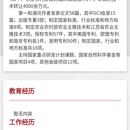
术转让
4000
余万元。
第一和通讯作者发表论文
58
篇，其中
SCI
收录
15
篇；出版专著
3
部；制定国家标准、行业标准和地方标
准
8
项。制定农业农村部农业主推技术和江苏省农业主
推技术
3
项。授权专利
57
件，其中美国专利、欧盟专利
和南非专利各
1
件，发明专利
50
件；制定国家、行业和
地方标准共
10
项。
主持国家重点研发计划课题、国家自然科学基金等
国家项目
4
项，其他省级项目
12
项。
教育经历
暂无内容
工作经历