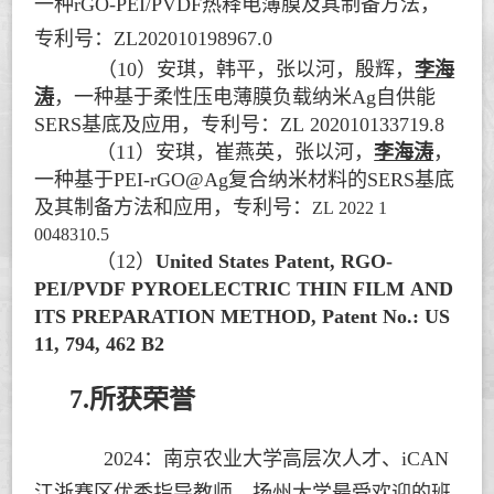
一种rGO-PEI/PVDF热释电薄膜及其制备方法，
专利号：ZL202010198967.0
（
10
）
安琪，韩平，张以河，殷辉，
李海
涛
，一种基于柔性压电薄膜负载纳米Ag自供能
SERS基底及应用，专利号：ZL 202010133719.8
（
11
）
安琪，崔燕英，张以河，
李海涛
，
一种基于PEI-rGO@Ag复合纳米材料的SERS基底
及其制备方法和应用，专利号：
ZL 2022 1
0048310.5
（
12
）
United States Patent, RGO-
PEI/PVDF PYROELECTRIC THIN FILM AND
ITS PREPARATION METHOD, Patent No.: US
11, 794, 462 B2
7.所获荣誉
2024：
南京农业大学高层次人才、
iCAN
江浙赛区优秀指导教师、
扬州大学最受欢迎的班