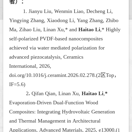
者）：
1
. Jianyu Liu, Wenmin Liao, Decheng Li,
Yingying Zhang, Xiaodong Li, Yang Zhang, Zhibo
Ma, Zihao Liu, Linan Xu,* and
Haitao Li
,* Highly
self-polarized PVDF-based nanocomposites
achieved via water mediated polarization for
advanced piezocatalysis,
Ceramics
International
,
2026,
doi.org/10.1016/j.ceramint.2026.02.278.
(2区Top，
IF=5.6)
2
.
Qifan Qian, Linan Xu,
Haitao Li
,
*
Evaporation-Driven Dual-Function Wood
Composites: Integrating Hydrovoltaic Generation
and Thermal Management in Architectural
Applications,
Advanced Materials
, 2025, e13000.(
1