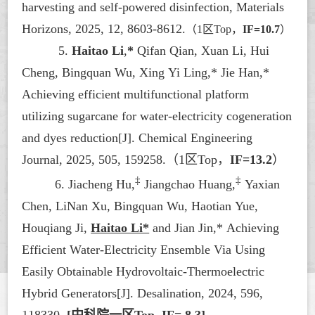
harvesting and self-powered disinfection,
Materials
Horizons
, 2025, 12, 8603-8612.
（
1区Top，
IF=10.7
）
5.
Haitao Li
,
*
Qifan Qian, Xuan Li, Hui
Cheng, Bingquan Wu, Xing Yi Ling,* Jie Han,*
Achieving efficient multifunctional platform
utilizing sugarcane for water-electricity cogeneration
and dyes reduction[J].
Chemical Engineering
Journal
, 2025, 505, 159258.
（
1区Top，
IF=13.2
）
‡
‡
6. Jiacheng Hu,
Jiangchao Huang,
Yaxian
Chen, LiNan Xu, Bingquan Wu, Haotian Yue,
Houqiang Ji,
Haitao Li*
and Jian Jin,*
Achieving
Efficient Water-Electricity Ensemble Via Using
Easily Obtainable Hydrovoltaic-Thermoelectric
Hybrid Generators[J].
Desalination
, 2024, 596,
118330.
[
中科院一区
Top,
IF= 8.3]