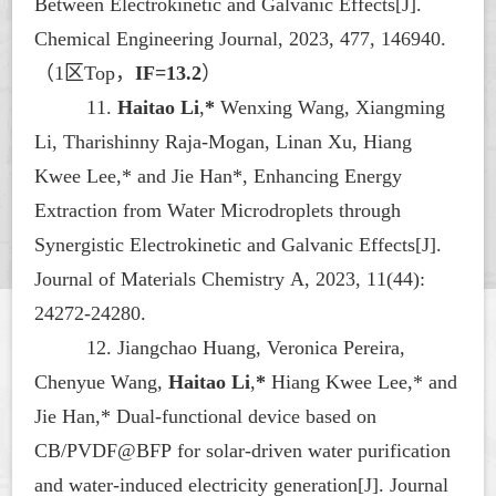
Between Electrokinetic and Galvanic Effects[J].
Chemical Engineering Journal
, 2023, 477, 146940.
（
1区Top，
IF=13.2
）
11.
Haitao Li
,
*
Wenxing Wang, Xiangming
Li, Tharishinny Raja-Mogan, Linan Xu, Hiang
Kwee Lee,* and Jie Han*, Enhancing Energy
Extraction from Water Microdroplets through
Synergistic Electrokinetic and Galvanic Effects[J].
Journal of Materials Chemistry A
, 2023, 11(44):
24272-24280.
12. Jiangchao Huang, Veronica Pereira,
Chenyue Wang,
Haitao Li
,
*
Hiang Kwee Lee,* and
Jie Han,* Dual-functional device based on
CB/PVDF@BFP for solar-driven water purification
and water-induced electricity generation[J].
Journal