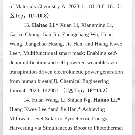
of Materials Chemistry A
, 2023,11, 8110-8118.
（
1
区Top，
IF=10.8
）
13.
Haitao Li
,
*
Xuan Li, Xiangming Li,
Carice Chong, Jian Jin, Zhengchang Wu, Huan
Wang, Jiangchao Huang, Jie Han, and Hiang Kwee
Lee*, Multifunctional smart mask: Enabling self-
dehumidification and self-powered wearables via
transpiration-driven electrokinetic power generation
from human breath[J].
Chemical Engineering
Journal
, 2023, 142083.
（
1区Top，
IF=13.2
）
14. Huan Wang, Li Shiuan Ng,
Haitao Li
,
*
Hiang Kwee Lee,*and Jie Han,* Achieving
Milliwatt Level Solar-to-Pyroelectric Energy
Harvesting via Simultaneous Boost to Photothermal