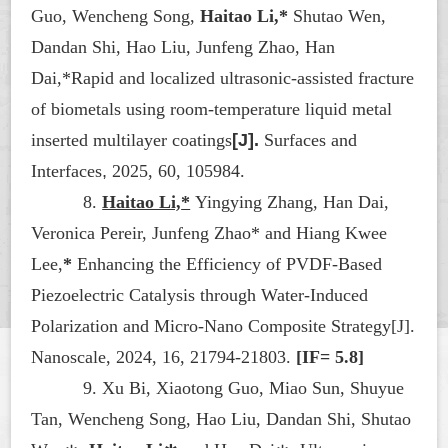
Guo, Wencheng Song,
Haitao Li,*
Shutao Wen,
Dandan Shi, Hao Liu, Junfeng Zhao, Han
Dai,*Rapid and localized ultrasonic-assisted fracture
of biometals using room-temperature liquid metal
inserted multilayer coatings
[J].
Surfaces and
Interfaces
,
2025, 60, 105984.
8.
Haitao Li,
*
Yingying Zhang, Han Dai,
Veronica Pereir, Junfeng Zhao* and Hiang Kwee
Lee,
*
Enhancing the Efficiency of PVDF-Based
Piezoelectric Catalysis through Water-Induced
Polarization and Micro-Nano Composite Strategy[J].
Nanoscale
, 2024, 16,
21794-21803.
[IF= 5.8]
9.
Xu Bi, Xiaotong Guo, Miao Sun, Shuyue
Tan, Wencheng Song, Hao Liu, Dandan Shi, Shutao