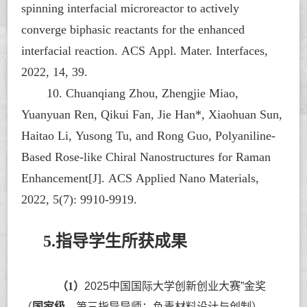
spinning interfacial microreactor to actively
converge biphasic reactants for the enhanced
interfacial reaction. ACS Appl. Mater. Interfaces,
2022, 14, 39.
10. Chuanqiang Zhou, Zhengjie Miao,
Yuanyuan Ren, Qikui Fan, Jie Han*, Xiaohuan Sun,
Haitao Li, Yusong Tu, and Rong Guo, Polyaniline-
Based Rose-like Chiral Nanostructures for Raman
Enhancement[J]. ACS Applied Nano Materials,
2022, 5(7): 9910-9919.
5.指导学生所获成果
（
1
）
2025中国国际大学创新创业大赛”金奖
（
国家级
，
第三指导导师：负责材料设计与创制）