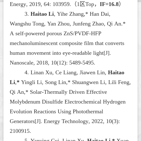
Energy
, 2019, 64: 103959.
（
1区Top，
IF=16.8
）
3.
Haitao Li
, Yihe Zhang,* Han Dai,
Wangshu Tong, Yan Zhou, Junfeng Zhao, Qi An.*
A self-powered porous ZnS/PVDF-HFP
mechanoluminescent composite film that converts
human movement into eye-readable light[J].
Nanoscale
, 2018, 10(12): 5489-5495.
4.
Linan Xu, Ce Liang, Jiawen Lin,
Haitao
Li
,
*
Yingli Li, Song Lin,* Shuangwen Li, Lili Feng,
Qi An,* Solar
‐
Thermally Driven Effective
Molybdenum Disulfide Electrochemical Hydrogen
Evolution Reactions Using Photothermal
Generators[J].
Energy Technology
, 2022, 10(3):
2100915.
5. Yanying Cui, Linan Xu,
Haitao Li
,
*
Xuan