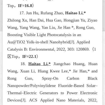
Top，
IF=16.8
）
17. Jun Hu, Rufang Zhao,
Haitao Li
,
*
Zhilong Xu, Han Dai, Hua Gao, Hongjian Yu, Ziyao
Wang, Yang Wang, Yan Liu, Jie Han *, Rong Guo,
Boosting Visible Light Photocatalysis in an
Au@TiO2 Yolk-in-shell Nanohybrid[J].
Applied
Catalysis B: Environmental
, 2022, 303: 120869.
（
1
区Top，
IF=22.1
）
18.
Haitao Li,*
Jiangchao Huang, Huan
Wang, Xuan Li, Hiang Kwee Lee,* Jie Han,* and
Rong Guo, Spray-On Carbon Black
Nanopowder/Polyvinylidene Fluoride-Based Solar–
Thermal–Electric Generators to Power Electronic
Devices[J].
ACS Applied Nano Materials
, 2022,