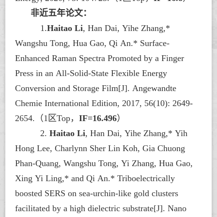
非近五年论文：
1
.
Haitao Li
, Han Dai, Yihe Zhang,*
Wangshu Tong, Hua Gao, Qi An.* Surface-
Enhanced Raman Spectra Promoted by a Finger
Press in an All-Solid-State Flexible Energy
Conversion and Storage Film[J].
Angewandte
Chemie International Edition
, 2017, 56(10): 2649-
2654.
（
1区Top，
IF=16.496
）
2.
Haitao Li
, Han Dai, Yihe Zhang,* Yih
Hong Lee, Charlynn Sher Lin Koh, Gia Chuong
Phan-Quang, Wangshu Tong, Yi Zhang, Hua Gao,
Xing Yi Ling,* and Qi An.* Triboelectrically
boosted SERS on sea-urchin-like gold clusters
facilitated by a high dielectric substrate[J].
Nano