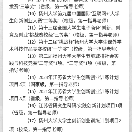
拔赛“三等奖”（省级，第一指导老师）
（
10
）
扬州大学第九届中国国际“互联网
+
”大学
生创新创业大赛“二等奖”（校级，第一指导老师）
（
11
）
第十三届全国大学生电子商务“创新、创
意及创业”挑战赛校级“三等奖”（校级，第一指导老师）
（
12
）
第十二届“挑战杯”扬州大学大学生课外学
术科技作品竞赛校级“一等奖”（校级，第一指导老师）
（
13
）
第二届扬州大学大学生节能减排社会实
践与科技竞赛“二等奖
”1项、“三等奖”1项
（校级，第一
指导老师）
（
14
）
2024年
江苏省大学生创新创业训练计划
项目
2
项（
国家级
，第一指导老师）
（
15
）
2021年
江苏省大学生创新创业训练计划
项目
2
项（
省级
，第二指导老师）
（
16
）
江苏省研究生科研
/
实践创新计划项目
1
项
（省级，第一指导老师）
（
17
）
扬州大学大学生创新创业训练计划项目2
项（校级，第一指导老师）