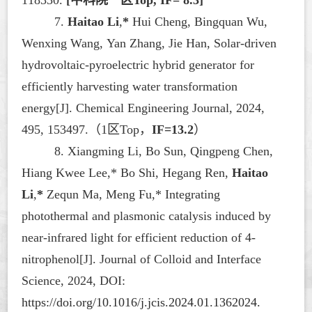
7.
Haitao Li
,
*
Hui Cheng, Bingquan Wu,
Wenxing Wang, Yan Zhang, Jie Han, Solar-driven
hydrovoltaic-pyroelectric hybrid generator for
efficiently harvesting water transformation
energy[J].
Chemical Engineering Journal
, 2024,
495, 153497.
（
1区Top，
IF=13.2
）
8.
Xiangming Li, Bo Sun, Qingpeng Chen,
Hiang Kwee Lee,* Bo Shi, Hegang Ren,
Haitao
Li
,
*
Zequn Ma, Meng Fu,* Integrating
photothermal and plasmonic catalysis induced by
near-infrared light for efficient reduction of 4-
nitrophenol[J].
Journal of Colloid and Interface
Science
, 2024, DOI:
https://doi.org/10.1016/j.jcis.2024.01.1362024.