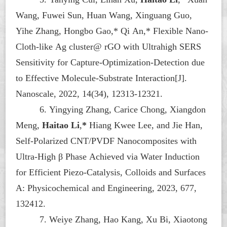
Wang, Fuwei Sun, Huan Wang, Xinguang Guo,
Yihe Zhang, Hongbo Gao,* Qi An,* Flexible Nano-
Cloth-like Ag cluster@ rGO with Ultrahigh SERS
Sensitivity for Capture-Optimization-Detection due
to Effective Molecule-Substrate Interaction[J].
Nanoscale
, 2022, 14(34), 12313-12321.
6.
Yingying Zhang, Carice Chong, Xiangdon
Meng,
Haitao Li
,
*
Hiang Kwee Lee, and Jie Han,
Self-Polarized CNT/PVDF Nanocomposites with
Ultra-High
β
Phase Achieved via Water Induction
for Efficient Piezo-Catalysis,
Colloids and Surfaces
A: Physicochemical and Engineering
, 2023, 677,
132412.
7. Weiye Zhang, Hao Kang, Xu Bi, Xiaotong