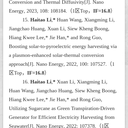
Conversion and Thermal Diffusivity[J].
Nano
Energy
, 2023, 108: 108184.
（
1区Top，
IF=16.8
）
15.
Haitao Li
,
*
Huan Wang, Xiangming Li,
Jiangchao Huang, Xuan Li, Siew Kheng Boong,
Hiang Kwee Lee,* Jie Han,* and Rong Guo,
Boosting solar-to-pyroelectric energy harvesting via
a plasmon-enhanced solar-thermal conversion
approach[J].
Nano Energy
, 2022, 100: 107527.
（
1
区Top，
IF=16.8
）
16.
Haitao Li
,
*
Xuan Li, Xiangming Li,
Huan Wang, Jiangchao Huang, Siew Kheng Boong,
Hiang Kwee Lee,* Jie Han,* and Rong Guo,
Utilizing Sugarcane as Green Transpiration-Driven
Generator for Efficient Electricity Harvesting from
Seawater[J].
Nano Energy
, 2022: 107378.
（
1区