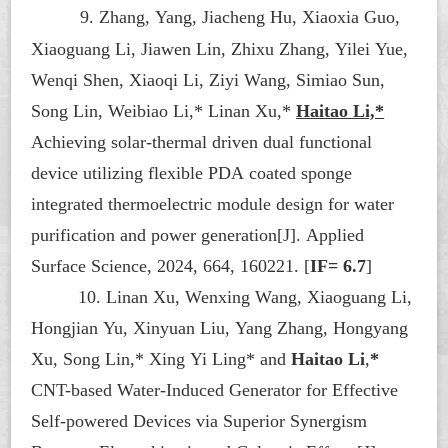
9. Zhang, Yang, Jiacheng Hu, Xiaoxia Guo,
Xiaoguang Li, Jiawen Lin, Zhixu Zhang, Yilei Yue,
Wenqi Shen, Xiaoqi Li, Ziyi Wang, Simiao Sun,
Song Lin, Weibiao Li,* Linan Xu,*
Haitao Li,*
Achieving solar-thermal driven dual functional
device utilizing flexible PDA coated sponge
integrated thermoelectric module design for water
purification and power generation[J].
Applied
Surface Science
, 2024, 664, 160221.
[
IF= 6.7
]
10. Linan Xu, Wenxing Wang, Xiaoguang Li,
Hongjian Yu, Xinyuan Liu, Yang Zhang, Hongyang
Xu, Song Lin,* Xing Yi Ling* and
Haitao Li
,
*
CNT-based Water-Induced Generator for Effective
Self-powered Devices via Superior Synergism