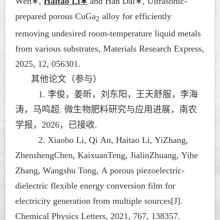
Wen
∗
,
Haitao Li
∗
and Han Dai
∗,
Ultrasonic-
prepared porous CuGa
alloy for efficiently
2
removing undesired room-temperature liquid metals
from various substrates,
Materials Research Express
,
2025, 12, 056301.
其他论文（参与）
1. 李俊，姜昕，刘东阳，王天舒服，李海
涛，马鸣超.
微生物肥料研究与应用进展，南农
学报，2026，已接收.
2.
Xiaobo Li, Qi An, Haitao Li, YiZhang,
ZhenshengChen, KaixuanTeng, JialinZhuang, Yihe
Zhang
, Wangshu Tong, A porous piezoelectric-
dielectric flexible energy conversion film for
electricity generation from multiple sources[J].
Chemical Physics Letters, 2021, 767, 138357.