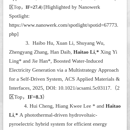
[Highlighted by Nanowerk
区Top，
IF=27.4
)
Spotlight:
https://www.nanowerk.com/spotlight/spotid=67773.
php]
3.
Haibo Hu, Xuan Li, Shuyang Wu,
Zhengyang Zhang, Han Daib,
Haitao Li
,
*
Xing Yi
Ling* and Jie Han*, Boosted Water-Induced
Electricity Generation via a Multistrategy Approach
for a Self-Driven System,
ACS Applied Materials &
Interfaces
, 2025, DOI: 10.1021/acsami.5c03117.
（
2
区Top，
IF=8.3
）
4. Hui Cheng, Hiang Kwee Lee * and
Haitao
Li
,
*
A photothermal-driven hydrovoltaic-
pyroelectric hybrid system for efficient energy