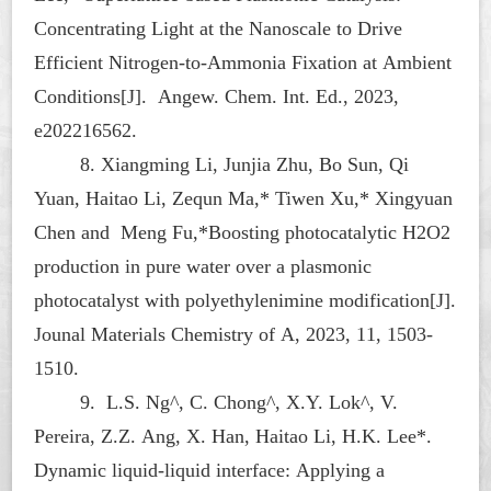
Concentrating Light at the Nanoscale to Drive
Efficient Nitrogen-to-Ammonia Fixation at Ambient
Conditions[J]. Angew. Chem. Int. Ed., 2023,
e202216562.
8. Xiangming Li, Junjia Zhu, Bo Sun, Qi
Yuan, Haitao Li, Zequn Ma,* Tiwen Xu,* Xingyuan
Chen and Meng Fu,*Boosting photocatalytic H2O2
production in pure water over a plasmonic
photocatalyst with polyethylenimine modification[J].
Jounal Materials Chemistry of A, 2023, 11, 1503-
1510.
9. L.S. Ng^, C. Chong^, X.Y. Lok^, V.
Pereira, Z.Z. Ang, X. Han, Haitao Li, H.K. Lee*.
Dynamic liquid-liquid interface: Applying a