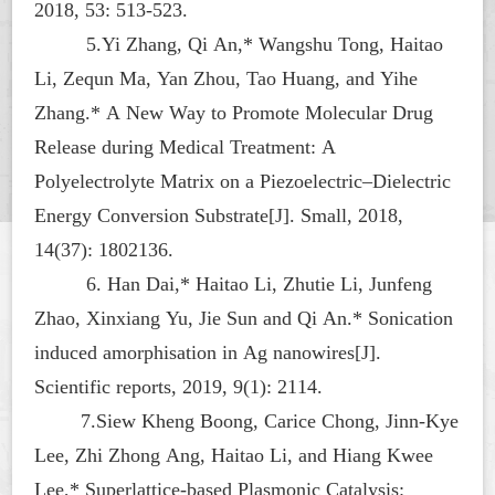
2018, 53: 513-523.
5.Yi Zhang, Qi An,* Wangshu Tong, Haitao
Li, Zequn Ma, Yan Zhou, Tao Huang, and Yihe
Zhang.* A New Way to Promote Molecular Drug
Release during Medical Treatment: A
Polyelectrolyte Matrix on a Piezoelectric–Dielectric
Energy Conversion Substrate[J]. Small, 2018,
14(37): 1802136.
6. Han Dai,* Haitao Li, Zhutie Li, Junfeng
Zhao, Xinxiang Yu, Jie Sun and Qi An.* Sonication
induced amorphisation in Ag nanowires[J].
Scientific reports, 2019, 9(1): 2114.
7.Siew Kheng Boong, Carice Chong, Jinn-Kye
Lee, Zhi Zhong Ang, Haitao Li, and Hiang Kwee
Lee,* Superlattice-based Plasmonic Catalysis: