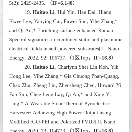
5(2): 2429-2435.
（
IF=
6.140
）
19.
Haitao Li
, Hui Yin, Han Dai, Hiang
Kwee Lee, Yanying Cui, Fuwei Sun, Yihe Zhang*
and Qi An,* Enriching surface-enhanced Raman
Spectral signatures in combined static and plasmonic
electrical fields in self-powered substrates[J].
Nano
Energy
, 2022, 92: 106737.
（
1区Top，
IF=16.8
）
20.
Haitao Li
, Charlynn Sher Lin Koh, Yih
Hong Lee, Yihe Zhang,* Gia Chuong Phan-Quang,
Chao Zhu, Zheng Liu, Zhensheng Chen, Howard Yi
Fan Sim, Chee Leng Lay, Qi An,* and Xing Yi
Ling,* A Wearable Solar-Thermal-Pyroelectric
Harvester: Achieving High Power Output using
Modified rGO-PEI and Polarized PVDF[J].
Nano
Energy
, 2020, 73: 104723.
（
1区Top，
IF=16.8
）