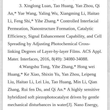
3. Xinglong Luan, Tao Huang, Yan Zhou, Qi
An,* Yue Wang, Yaling Wu, Xiangming Li, Haitao
Li, Feng Shi,* Yihe Zhang.* Controlled Interfacial
Permeation, Nanostructure Formation, Catalytic
Efficiency, Signal Enhancement Capability, and Cell
Spreading by Adjusting Photochemical Cross-
linking Degrees of Layer-by-layer Films. ACS Appl.
Mater. Interfaces, 2016, 8(49): 34080-34088.
4.Wangshu Tong, Yihe Zhang,* Hong wei
Huang,* Ke Xiao, Shixin Yu, Yan Zhou, Leipeng
Liu, Haitao Li, Lei Liu, Tao Huang, Min Li, Qian
Zhang, Rui fen Du, and Qi An.* A highly sensitive
hybridized soft piezophotocatalyst driven by gentle
mechanical disturbances in water[J]. Nano Energy,