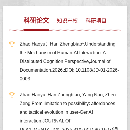
科研论文
知识产权
科研项目
Zhao Haoyu；Han Zhengbiao*.Understanding
the Mechanism of Human-AI Interaction: A
Distributed Cognition Perspective,Journal of
Documentation,2026,:DOI: 10.1108/JD-01-2026-
0003
Zhao Haoyu, Han Zhengbiao, Yang Nan, Zhen
Zeng.From limitation to possibility: affordances
and tactical evolution in user-GenAI
interaction,JOURNAL OF
DOCUMENTATION,2025,81(5-6):1586-1607(通