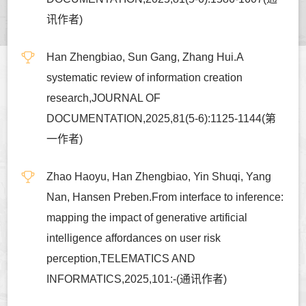
讯作者)
Han Zhengbiao, Sun Gang, Zhang Hui.A
systematic review of information creation
research,JOURNAL OF
DOCUMENTATION,2025,81(5-6):1125-1144(第
一作者)
Zhao Haoyu, Han Zhengbiao, Yin Shuqi, Yang
Nan, Hansen Preben.From interface to inference:
mapping the impact of generative artificial
intelligence affordances on user risk
perception,TELEMATICS AND
INFORMATICS,2025,101:-(通讯作者)