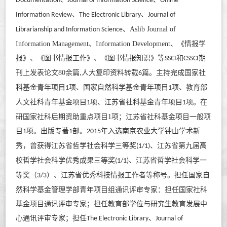
Documentation
Journal of Information Science
Online
、
、
Information Review
The Electronic Library
Journal of
、
Aslib Journal of
Librarianship and Information Science
Information Management
、Information Development、
《情报学
报》、《图书情报工作》、《图书情报知识》等
和
期
SSCI
CSSCI
刊
上发表论文80
余篇
人大复印资料转载
篇
。主持完成国家社
,
6
科基金青年项目
项
、
国家自然科学基金青年项目
项、教育部
1
1
人文社科青年基金项目
项
、
江苏省社科基金青年项目
项。
在
1
1
研国家社科后期资助重点项目1项；江苏省社科基金项目一般项
目
项。出版专著
部。
年入选南京农业大学钟山学术新
1
1
2015
秀，曾获得江苏省哲学社会科学
三
等奖
、江苏省第九届高
(1/1)
校哲学社会科学优秀成果三等奖
、江苏省哲学社会科学一
(1/1)
等奖
（
）
、江苏省优秀科技情报工作者等称号。担任国家自
3/3
然科学基金管理学部青年项目组通讯评审专家：担任
国家社科
基金
项目通讯评审专家
；
担任教育部学位与研究生教育发展中
心通讯评审专家；担任
、
The Electronic Library
Journal of