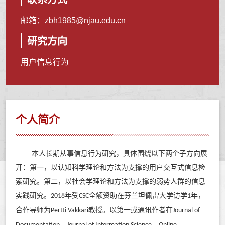
邮箱：
zbh1985@njau.edu.cn
研究方向
用户信息行为
个人简介
本人长期从事
信息行为
研究，具体围绕以下两个子方向展
开：第一，以认知科学理论和方法为支撑的用户交互式信息检
索研究。第二，以社会学理论和方法为支撑的弱势人群的信息
实践研究。
年受
全额资助在芬兰坦佩雷大学访学
年
，
2018
CSC
1
合作导师为
教授
。
以第一或通讯作者
在
Pertti Vakkari
Journal of
、
、