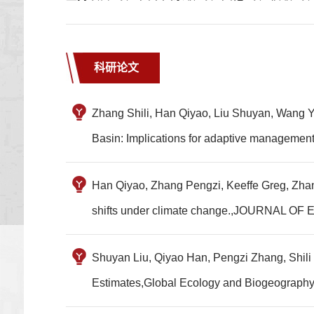
科研论文
Zhang Shili, Han Qiyao, Liu Shuyan, Wang Ya
Basin: Implications for adaptive man
Han Qiyao, Zhang Pengzi, Keeffe Greg, Zhang 
shifts under climate change.,JOURN
Shuyan Liu, Qiyao Han, Pengzi Zhang, Shili 
Estimates,Global Ecology and Biogeogra