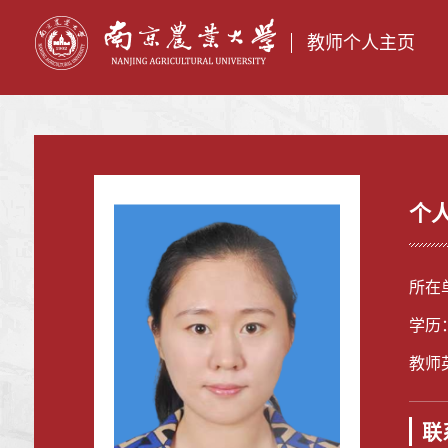
教师个人主页
个
所在
学历
教师英
联