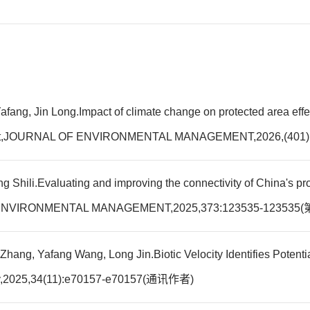
fang, Jin Long.Impact of climate change on protected area effe
agement,JOURNAL OF ENVIRONMENTAL MANAGEMENT,2026,(4
Shili.Evaluating and improving the connectivity of China's prot
AL OF ENVIRONMENTAL MANAGEMENT,2025,373:123535-123
Zhang, Yafang Wang, Long Jin.Biotic Velocity Identifies Potent
phy,2025,34(11):e70157-e70157(通讯作者)