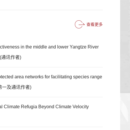
查看更多
ctiveness in the middle and lower Yangtze River
01)(通讯作者)
ected area networks for facilitating species range
535(第一及通讯作者)
ial Climate Refugia Beyond Climate Velocity