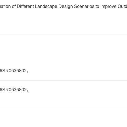
tion of Different Landscape Design Scenarios to Improve Outd
R0636802，
R0636802，