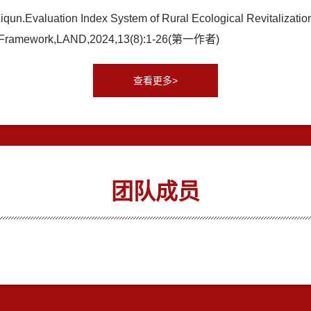
.Evaluation Index System of Rural Ecological Revitalization 
se Framework,LAND,2024,13(8):1-26(第一作者)
查看更多>
团队成员