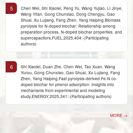
5
Chen Wei, Shi Xiaolei, Peng Yu, Wang Yujiao, Li Jinye,
Wang Yifan, Gong Chunxiao, Dong Chengyu, Gao
Shuai, Xu Lujiang, Fang Zhen, Yang Haiping.Biomass
pyrolysis for N-doped biochar: Relationship among
preparation process, N-doped biochar properties, and
supercapacitors,FUEL,2025,404:-(Participating
authors)
6
Shi Xiaolei, Duan Zhe, Chen Wei, Tao Xuan, Wang
Yurou, Gong Chunxiao, Gao Shuai, Xu Lujiang, Fang
Zhen, Yang Haiping.Fast pyrolysis-derived Fe-N co-
doped biochar for phenol adsorption: Insights into
mechanisms from experimental and modeling
study,ENERGY,2025,341:-(Participating authors)
MORE →