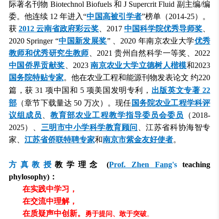
际著名刊物 Biotechnol Biofuels 和 J Supercrit Fluid 副主编/编
委。他连续 12 年进入“
中国高被引学者
”榜单（2014-25）。
获
2012 云南省政府彩云奖
、2017
中国科学院优秀导师奖
、
2020 Springer “
中国新发展奖
” 、2020 年
南京农业大学
优秀
教师和优秀研究生教师
、
2021 贵州自然科学一等奖、2022
中国侨界贡献奖
、2023
南京农业大学立德树人楷模
和
2023
国务院特贴专家
。他在农业工程和能源刊物发表论文
约220
篇，获 31 项中国和 5 项美国发明专利，
出版英文专著 22
部
（章节下载量达 50 万次）。现任
国务院农业工程学科评
议组成员
、
教育部农业工程教学指导委员会委员
（2018-
2025）
、
三明市中小学科学教育顾问
、江苏省科协海智专
家
、
江苏省侨联特聘专家
和
南京市紫金友好使者
。
方真教授
教学理念
(
Prof. Zhen Fang
's
teaching
phylosophy)
：
在实践中学习，
在交流中理解，
在质疑声中创新。
勇于提问、敢于突破
。