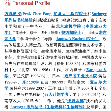
Personal Profile
(
方真教授
Prof. Zhen Fang
,
加拿大工程院院士
和
Springer
系列丛书总编辑
)祖籍浙江慈溪（福建邵武出身，泰宁实验
小学和泰宁一中毕业），获
北京农机学院
（
中国农业大
工学学士、硕士、博士（导师：
）、加拿大
学
）
曾德超院士
麦吉
尔大学
工学博士学位（导师：
Janusz A Kozinski院士）
、欧
共体居里夫人博士后。他是可再生能源和绿色技术专家，
从事
生物资源转化、
生物质水解、生物柴油生产、纳米催
化剂、水热和超临界流体技术等领域研究。中国农大毕业
后先后在福建机器厂设计科（福州 1983-85）和国家科委农
村中心（北京 1991-1996）工作。在西班牙（
Zaragoza大
学
，萨拉戈萨 1995-96）、日本（
通产省工业技术院
筑波
仙台 1997-99
1996-97
、
东北大学
）和加拿大（
麦吉尔大
学
蒙特利尔 1999-2007）工作 12.1年后，他 2007 年初全职
回国，先后在中科院（
百人计划学者
，昆明 2007-2015）和
南京农大（2015-今）工作 。他是“
快速水解
”技术的发明
者,
Springer 系列丛书《生物燃料和生物炼制》
总编辑、国