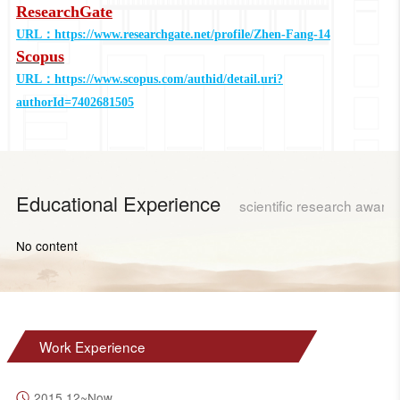
ResearchGate
URL：
https://www.researchgate.net/profile/Zhen-Fang-14
Scopus
URL：
https://www.scopus.com/authid/detail.uri?
authorId=7402681505
Educational Experience
scientific research award
No content
Work Experience
2015.12~Now