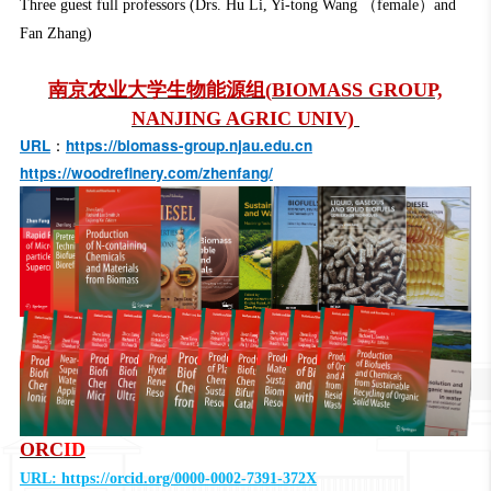
Three guest full professors (Drs. Hu Li, Yi-tong Wang （female）and
Fan Zhang)
南京农业大学生物能源组
(
B
IOMASS GROUP,
NANJING AGRIC UNIV)
：
URL
https://biomass-group.njau.edu.cn
https://woodrefinery.com/zhenfang/
ORC
ID
URL:
https://orcid.org/0000-0002-7391-372X