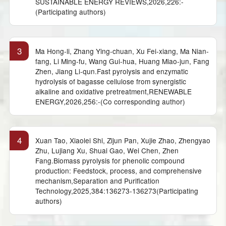
SUSTAINABLE ENERGY REVIEWS,2026,226:-
(Participating authors)
3
Ma Hong-li, Zhang Ying-chuan, Xu Fei-xiang, Ma Nian-
fang, Li Ming-fu, Wang Gui-hua, Huang Miao-jun, Fang
Zhen, Jiang Li-qun.Fast pyrolysis and enzymatic
hydrolysis of bagasse cellulose from synergistic
alkaline and oxidative pretreatment,RENEWABLE
ENERGY,2026,256:-(Co corresponding author)
4
Xuan Tao, Xiaolei Shi, Zijun Pan, Xujie Zhao, Zhengyao
Zhu, Lujiang Xu, Shuai Gao, Wei Chen, Zhen
Fang.Biomass pyrolysis for phenolic compound
production: Feedstock, process, and comprehensive
mechanism,Separation and Purification
Technology,2025,384:136273-136273(Participating
authors)