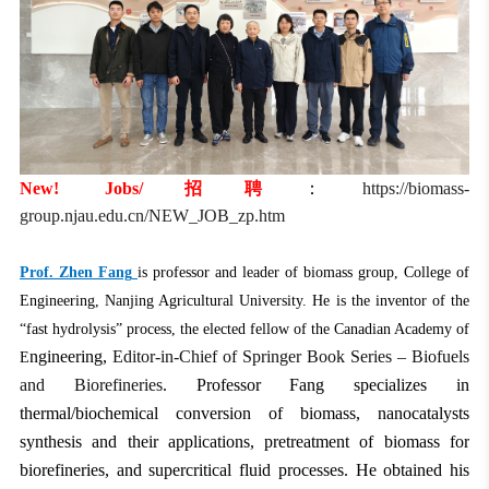
New! Jobs/招聘
：
https://biomass-
group.njau.edu.cn/NEW_JOB_zp.htm
Prof. Zhen Fang
is professor and leader of biomass group, College of
Engineering, Nanjing Agricultural University. He is the inventor of the
“fast hydrolysis” process, the elected fellow of the Canadian Academy of
ngineering,
Editor-in-Chief of Springer Book Series – Biofuels
E
and Biorefineries
. Professor Fang specializes in
thermal/biochemical conversion of biomass, nanocatalysts
synthesis and their applications, pretreatment of biomass for
biorefineries, and supercritical fluid processes. He obtained his