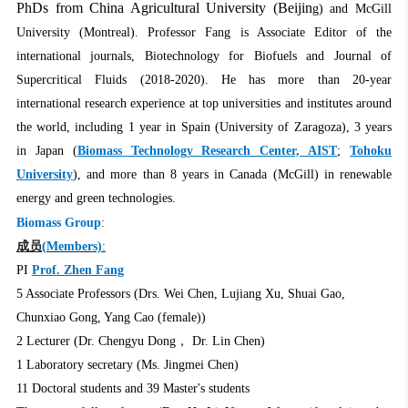
PhDs from China Agricultural University (Beijin
g) and McGill
University (Montreal). Professor Fang is Associate Editor of the
international journals,
Biotechnology for Biofuels
and
Journal of
Supercritical Fluids (2018-2020)
. He has more than 20-year
international research experience at top universities and institutes around
the world, including 1 year in Spain (University of Zaragoza), 3 years
in Japan (
Biomass Technology Research Center, AIST
;
Tohoku
University
), and more than 8 years in Canada (McGill) in renewable
energy and green technologies.
Biomass Group
:
成员
(Members)
:
PI
Prof. Zhen Fang
5 Associate Professors (Drs. Wei Chen, Lujiang Xu, Shuai Gao,
Chunxiao Gong, Yang Cao (female))
2 Lecturer (Dr. Chengyu Dong， Dr. Lin Chen)
1 Laboratory secretary (Ms. Jingmei Chen)
11 Doctoral students and 39 Master's students