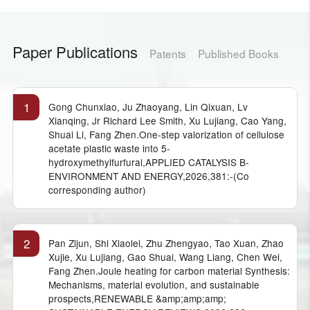
Paper Publications
Patents
Published Books
1
Gong Chunxiao, Ju Zhaoyang, Lin Qixuan, Lv
Xianqing, Jr Richard Lee Smith, Xu Lujiang, Cao Yang,
Shuai Li, Fang Zhen.One-step valorization of cellulose
acetate plastic waste into 5-
hydroxymethylfurfural,APPLIED CATALYSIS B-
ENVIRONMENT AND ENERGY,2026,381:-(Co
corresponding author)
2
Pan Zijun, Shi Xiaolei, Zhu Zhengyao, Tao Xuan, Zhao
Xujie, Xu Lujiang, Gao Shuai, Wang Liang, Chen Wei,
Fang Zhen.Joule heating for carbon material Synthesis:
Mechanisms, material evolution, and sustainable
prospects,RENEWABLE &amp;amp;amp;