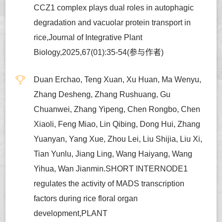
CCZ1 complex plays dual roles in autophagic
degradation and vacuolar protein transport in
rice,Journal of Integrative Plant
Biology,2025,67(01):35-54(参与作者)
Duan Erchao, Teng Xuan, Xu Huan, Ma Wenyu,
Zhang Desheng, Zhang Rushuang, Gu
Chuanwei, Zhang Yipeng, Chen Rongbo, Chen
Xiaoli, Feng Miao, Lin Qibing, Dong Hui, Zhang
Yuanyan, Yang Xue, Zhou Lei, Liu Shijia, Liu Xi,
Tian Yunlu, Jiang Ling, Wang Haiyang, Wang
Yihua, Wan Jianmin.SHORT INTERNODE1
regulates the activity of MADS transcription
factors during rice floral organ
development,PLANT