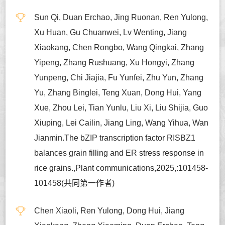
Sun Qi, Duan Erchao, Jing Ruonan, Ren Yulong,
Xu Huan, Gu Chuanwei, Lv Wenting, Jiang
Xiaokang, Chen Rongbo, Wang Qingkai, Zhang
Yipeng, Zhang Rushuang, Xu Hongyi, Zhang
Yunpeng, Chi Jiajia, Fu Yunfei, Zhu Yun, Zhang
Yu, Zhang Binglei, Teng Xuan, Dong Hui, Yang
Xue, Zhou Lei, Tian Yunlu, Liu Xi, Liu Shijia, Guo
Xiuping, Lei Cailin, Jiang Ling, Wang Yihua, Wan
Jianmin.The bZIP transcription factor RISBZ1
balances grain filling and ER stress response in
rice grains.,Plant communications,2025,:101458-
101458(共同第一作者)
Chen Xiaoli, Ren Yulong, Dong Hui, Jiang