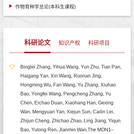
作物育种学总论(本科生课程)
科研论文
知识产权
科研项目
Binglei Zhang, Yihua Wang, Yun Zhu, Tian Pan,
Haigang Yan, Xin Wang, Ruonan Jing,
Hongming Wu, Fan Wang, Yu Zhang, Xiuhao
Bao, Yongfei Wang, Pengcheng Zhang, Yu
Chen, Erchao Duan, Xiaohang Han, Gexing
Wan, Mengyuan Yan, Xiejun Sun, Cailin Lei,
Zhijun Cheng, Zhichao Zhao, Ling Jiang, Yiqun
Bao, Yulong Ren, Jianmin Wan.The MON1–