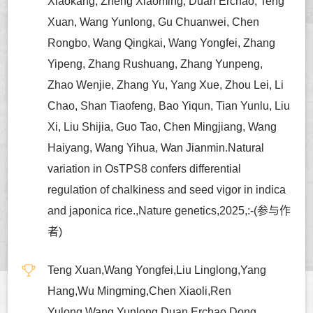
Xiaokang, Zheng Xiaoming, Duan Erchao, Teng
Xuan, Wang Yunlong, Gu Chuanwei, Chen
Rongbo, Wang Qingkai, Wang Yongfei, Zhang
Yipeng, Zhang Rushuang, Zhang Yunpeng,
Zhao Wenjie, Zhang Yu, Yang Xue, Zhou Lei, Li
Chao, Shan Tiaofeng, Bao Yiqun, Tian Yunlu, Liu
Xi, Liu Shijia, Guo Tao, Chen Mingjiang, Wang
Haiyang, Wang Yihua, Wan Jianmin.Natural
variation in OsTPS8 confers differential
regulation of chalkiness and seed vigor in indica
and japonica rice.,Nature genetics,2025,:-(参与作
者)
Teng Xuan,Wang Yongfei,Liu Linglong,Yang
Hang,Wu Mingming,Chen Xiaoli,Ren
Yulong,Wang Yunlong,Duan Erchao,Dong