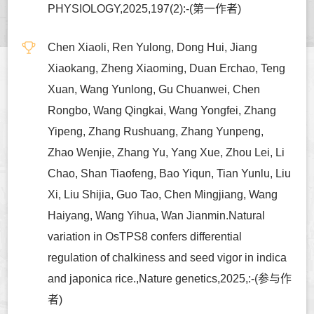
PHYSIOLOGY,2025,197(2):-(第一作者)
Chen Xiaoli, Ren Yulong, Dong Hui, Jiang
Xiaokang, Zheng Xiaoming, Duan Erchao, Teng
Xuan, Wang Yunlong, Gu Chuanwei, Chen
Rongbo, Wang Qingkai, Wang Yongfei, Zhang
Yipeng, Zhang Rushuang, Zhang Yunpeng,
Zhao Wenjie, Zhang Yu, Yang Xue, Zhou Lei, Li
Chao, Shan Tiaofeng, Bao Yiqun, Tian Yunlu, Liu
Xi, Liu Shijia, Guo Tao, Chen Mingjiang, Wang
Haiyang, Wang Yihua, Wan Jianmin.Natural
variation in OsTPS8 confers differential
regulation of chalkiness and seed vigor in indica
and japonica rice.,Nature genetics,2025,:-(参与作
者)