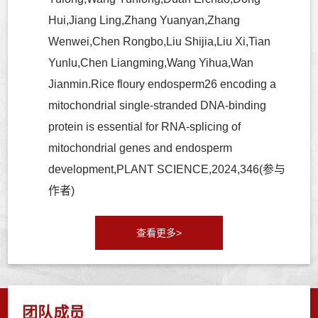
Hui,Jiang Ling,Zhang Yuanyan,Zhang
Wenwei,Chen Rongbo,Liu Shijia,Liu Xi,Tian
Yunlu,Chen Liangming,Wang Yihua,Wan
Jianmin.Rice floury endosperm26 encoding a
mitochondrial single-stranded DNA-binding
protein is essential for RNA-splicing of
mitochondrial genes and endosperm
development,PLANT SCIENCE,2024,346(参与
作者)
查看更多>
团队成员