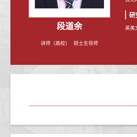
研
段道余
英美
讲师（高校） 硕士生导师