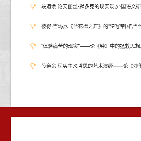
段道余.论艾丽丝·默多克的现实观,外国语文研究(辑刊)
彼得·吉玛尼《蓝花楹之舞》的“逆写帝国”,当代外国文学
“体验痛苦的现实”——论《钟》中的拯救思想,外国语
段道余.现实主义哲思的艺术演绎——论《沙堡》中