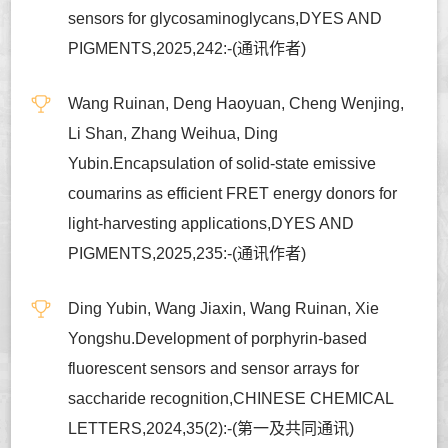
sensors for glycosaminoglycans,DYES AND
PIGMENTS,2025,242:-(通讯作者)
Wang Ruinan, Deng Haoyuan, Cheng Wenjing,
Li Shan, Zhang Weihua, Ding
Yubin.Encapsulation of solid-state emissive
coumarins as efficient FRET energy donors for
light-harvesting applications,DYES AND
PIGMENTS,2025,235:-(通讯作者)
Ding Yubin, Wang Jiaxin, Wang Ruinan, Xie
Yongshu.Development of porphyrin-based
fluorescent sensors and sensor arrays for
saccharide recognition,CHINESE CHEMICAL
LETTERS,2024,35(2):-(第一及共同通讯)