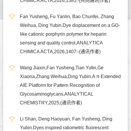
CHIMICA ACTA,2026,1385:-(共同通讯作者)
Fan Yusheng, Fu Yanlin, Bao Chunfei, Zhang
Weihua, Ding Yubin.Dye displacement on a GO-
like cationic porphyrin polymer for heparin
sensing and quality control,ANALYTICA
CHIMICA ACTA,2026,1407:-(通讯作者)
Wang Jiaxin,Fan Yusheng,Tian Yufei,Ge
Xiaona,Zhang Weihua,Ding Yubin.A π-Extended
AIE Platform for Pattern Recognition of
Glycosaminoglycans,ANALYTICAL
CHEMISTRY,2025,(通讯作者)
Li Shan, Deng Haoyuan, Fan Yusheng, Ding
Yubin.Dyes inspired ratiometric fluorescent