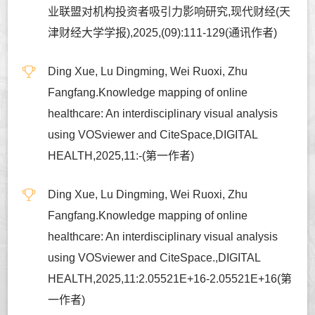
业联盟对机构投资者吸引力影响研究,现代财经(天
津财经大学学报),2025,(09):111-129(通讯作者)
Ding Xue, Lu Dingming, Wei Ruoxi, Zhu
Fangfang.Knowledge mapping of online
healthcare: An interdisciplinary visual analysis
using VOSviewer and CiteSpace,DIGITAL
HEALTH,2025,11:-(第一作者)
Ding Xue, Lu Dingming, Wei Ruoxi, Zhu
Fangfang.Knowledge mapping of online
healthcare: An interdisciplinary visual analysis
using VOSviewer and CiteSpace.,DIGITAL
HEALTH,2025,11:2.05521E+16-2.05521E+16(第
一作者)