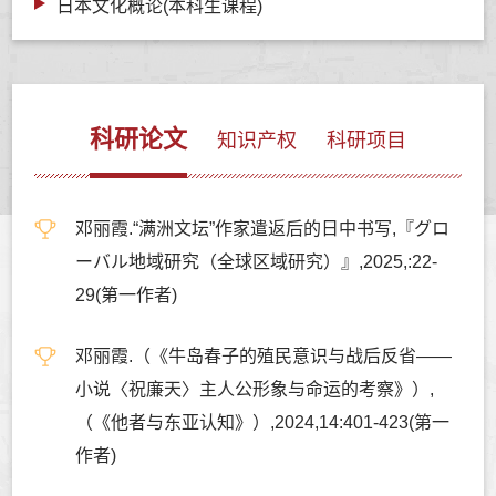
日本文化概论(本科生课程)
科研论文
知识产权
科研项目
邓丽霞.“满洲文坛”作家遣返后的日中书写,『グロ
ーバル地域研究（全球区域研究）』,2025,:22-
29(第一作者)
邓丽霞.（《牛岛春子的殖民意识与战后反省——
小说〈祝廉天〉主人公形象与命运的考察》）,
（《他者与东亚认知》）,2024,14:401-423(第一
作者)